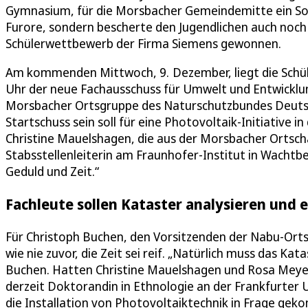
Gymnasium, für die Morsbacher Gemeindemitte ein Sol
Furore, sondern bescherte den Jugendlichen auch noch
Schülerwettbewerb der Firma Siemens gewonnen.
Am kommenden Mittwoch, 9. Dezember, liegt die Schüle
Uhr der neue Fachausschuss für Umwelt und Entwickl
Morsbacher Ortsgruppe des Naturschutzbundes Deutsch
Startschuss sein soll für eine Photovoltaik-Initiative 
Christine Mauelshagen, die aus der Morsbacher Ortscha
Stabsstellenleiterin am Fraunhofer-Institut in Wachtb
Geduld und Zeit.“
Fachleute sollen Kataster analysieren und 
Für Christoph Buchen, den Vorsitzenden der Nabu-Ortsgr
wie nie zuvor, die Zeit sei reif. „Natürlich muss das Ka
Buchen. Hatten Christine Mauelshagen und Rosa Meyer
derzeit Doktorandin in Ethnologie an der Frankfurter 
die Installation von Photovoltaiktechnik in Frage ge