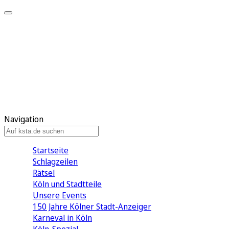
Mein KStA
Meine Artikel
Meine Region
Meine Newsletter
Mein KStA PLUS
Mein E-Paper
Navigation
Startseite
Schlagzeilen
Rätsel
Köln und Stadtteile
Unsere Events
150 Jahre Kölner Stadt-Anzeiger
Karneval in Köln