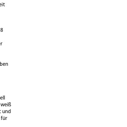
eit
18
er
eben
ell
 weiß
t und
 für