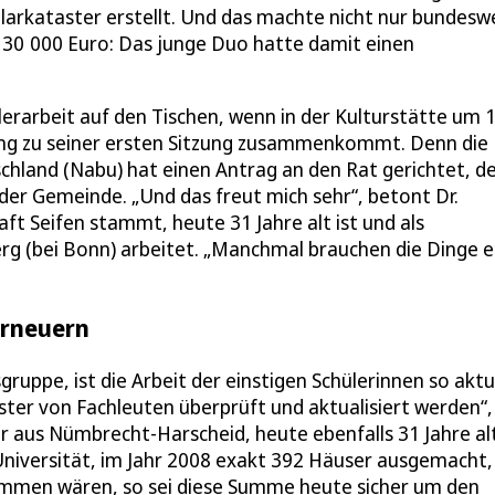
arkataster erstellt. Und das machte nicht nur bundesw
 30 000 Euro: Das junge Duo hatte damit einen
rarbeit auf den Tischen, wenn in der Kulturstätte um 
ung zu seiner ersten Sitzung zusammenkommt. Denn die
land (Nabu) hat einen Antrag an den Rat gerichtet, d
in der Gemeinde. „Und das freut mich sehr“, betont Dr.
ft Seifen stammt, heute 31 Jahre alt ist und als
erg (bei Bonn) arbeitet. „Manchmal brauchen die Dinge 
erneuern
uppe, ist die Arbeit der einstigen Schülerinnen so aktu
taster von Fachleuten überprüft und aktualisiert werden“,
 aus Nümbrecht-Harscheid, heute ebenfalls 31 Jahre al
Universität, im Jahr 2008 exakt 392 Häuser ausgemacht,
kommen wären, so sei diese Summe heute sicher um den