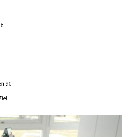
ab
en 90
iel