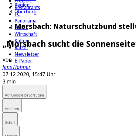
Freizeit
Region
Restaurants
Oberberg
FC
Panorama
Morsbach: Naturschutzbund stell
Politik
Wirtschaft
Kultur
„Morsbach sucht die Sonnenseite
Rätsel
Newsletter
Von
E-Paper
Jens Höhner
07.12.2020, 15:47 Uhr
3 min
Auf Google bevorzugen
Anhören
Schrift