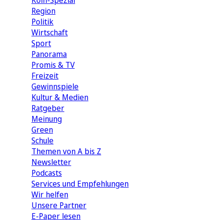
Köln-Spezial
Region
Politik
Wirtschaft
Sport
Panorama
Promis & TV
Freizeit
Gewinnspiele
Kultur & Medien
Ratgeber
Meinung
Green
Schule
Themen von A bis Z
Newsletter
Podcasts
Services und Empfehlungen
Wir helfen
Unsere Partner
E-Paper lesen