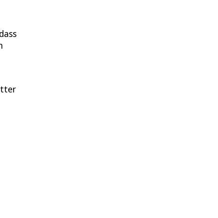
 dass
n
tter