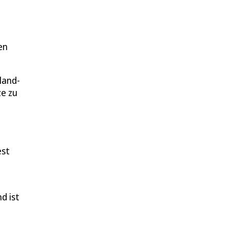
en
land-
e zu
est
d ist