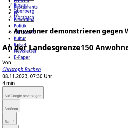
Freizeit
Region
Restaurants
Oberberg
FC
Morsbach
Panorama
Politik
Anwohner demonstrieren gegen W
Wirtschaft
Kultur
Rätsel
An der Landesgrenze
150 Anwohne
Newsletter
E-Paper
Von
Christoph Buchen
08.11.2023, 07:30 Uhr
4 min
Auf Google bevorzugen
Anhören
Schrift