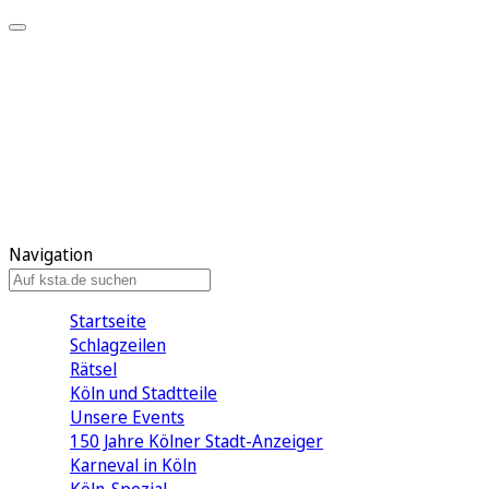
Mein KStA
Meine Artikel
Meine Region
Meine Newsletter
Mein KStA PLUS
Mein E-Paper
Navigation
Startseite
Schlagzeilen
Rätsel
Köln und Stadtteile
Unsere Events
150 Jahre Kölner Stadt-Anzeiger
Karneval in Köln