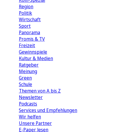
Köln-Spezial
Region
Politik
Wirtschaft
Sport
Panorama
Promis & TV
Freizeit
Gewinnspiele
Kultur & Medien
Ratgeber
Meinung
Green
Schule
Themen von A bis Z
Newsletter
Podcasts
Services und Empfehlungen
Wir helfen
Unsere Partner
E-Paper lesen