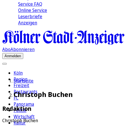
Service FAQ
Online Service
Leserbriefe
Anzeigen
Abo
Abonnieren
Anmelden
Köln
Region
Startseite
Freizeit
Restaurants
Christoph Buchen
FC
Panorama
Redaktion
Politik
Wirtschaft
Christoph Buchen
Kultur