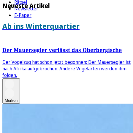
Rätsel
Neueste Artikel
Newsletter
E-Paper
Ab ins Winterquartier
Der Mauersegler verlässt das Oberbergische
Der Vogelzug hat schon jetzt begonnen: Der Mauersegler ist
nach Afrika aufgebrochen. Andere Vogelarten werden ihm
folgen.
Merken