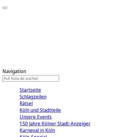
Mein KStA
Meine Artikel
Meine Region
Meine Newsletter
Mein KStA PLUS
Mein E-Paper
Navigation
Startseite
Schlagzeilen
Rätsel
Köln und Stadtteile
Unsere Events
150 Jahre Kölner Stadt-Anzeiger
Karneval in Köln