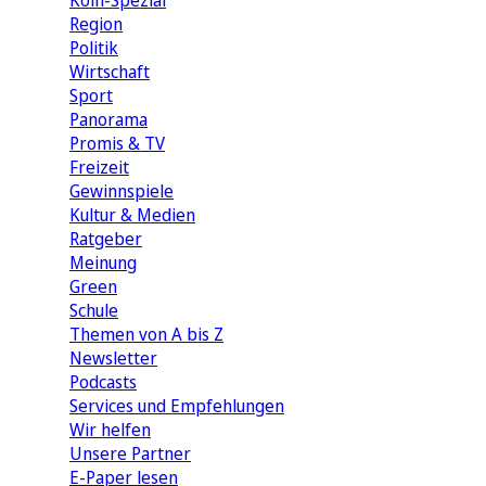
Köln-Spezial
Region
Politik
Wirtschaft
Sport
Panorama
Promis & TV
Freizeit
Gewinnspiele
Kultur & Medien
Ratgeber
Meinung
Green
Schule
Themen von A bis Z
Newsletter
Podcasts
Services und Empfehlungen
Wir helfen
Unsere Partner
E-Paper lesen