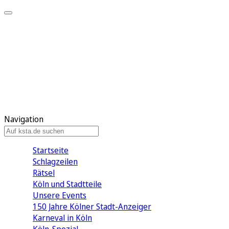
Mein KStA
Meine Artikel
Meine Region
Meine Newsletter
Mein KStA PLUS
Mein E-Paper
Navigation
Startseite
Schlagzeilen
Rätsel
Köln und Stadtteile
Unsere Events
150 Jahre Kölner Stadt-Anzeiger
Karneval in Köln