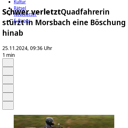
Kultur
Rätsel
Schwer verletzt
Quadfahrerin
Newsletter
stürzt in Morsbach eine Böschung
E-Paper
hinab
25.11.2024, 09:36 Uhr
1 min
Auf Google bevorzugen
Anhören
Schrift
Merken
Drucken
Teilen