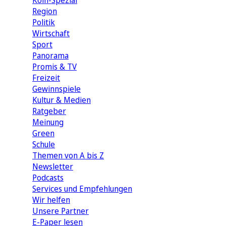
Köln-Spezial
Region
Politik
Wirtschaft
Sport
Panorama
Promis & TV
Freizeit
Gewinnspiele
Kultur & Medien
Ratgeber
Meinung
Green
Schule
Themen von A bis Z
Newsletter
Podcasts
Services und Empfehlungen
Wir helfen
Unsere Partner
E-Paper lesen