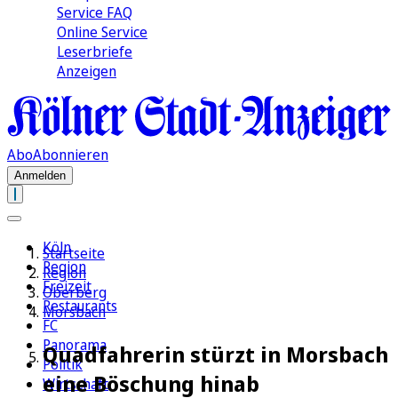
Service FAQ
Online Service
Leserbriefe
Anzeigen
Abo
Abonnieren
Anmelden
Köln
Startseite
Region
Region
Freizeit
Oberberg
Restaurants
Morsbach
FC
Panorama
Quadfahrerin stürzt in Morsbach
Politik
eine Böschung hinab
Wirtschaft