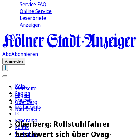
Service FAQ
Online Service
Leserbriefe
Anzeigen
Abo
Abonnieren
Anmelden
Köln
Startseite
Region
Region
Freizeit
Oberberg
Restaurants
Nümbrecht
FC
Panorama
Oberberg: Rollstuhlfahrer
Politik
beschwert sich über Ovag-
Wirtschaft