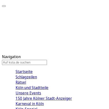
Mein KStA
Meine Artikel
Meine Region
Meine Newsletter
Mein KStA PLUS
Mein E-Paper
Navigation
Startseite
Schlagzeilen
Rätsel
Köln und Stadtteile
Unsere Events
150 Jahre Kölner Stadt-Anzeiger
Karneval in Köln