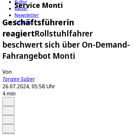
Kultur
Service Monti
Rätsel
Newsletter
Geschäftsführerin
E-Paper
reagiert
Rollstuhlfahrer
beschwert sich über On-Demand-
Fahrangebot Monti
Von
Torsten Sülzer
26.07.2024, 05:58 Uhr
4 min
Auf Google bevorzugen
Anhören
Schrift
Merken