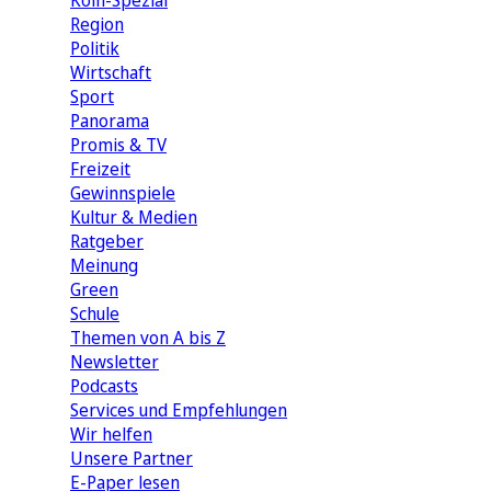
Köln-Spezial
Region
Politik
Wirtschaft
Sport
Panorama
Promis & TV
Freizeit
Gewinnspiele
Kultur & Medien
Ratgeber
Meinung
Green
Schule
Themen von A bis Z
Newsletter
Podcasts
Services und Empfehlungen
Wir helfen
Unsere Partner
E-Paper lesen