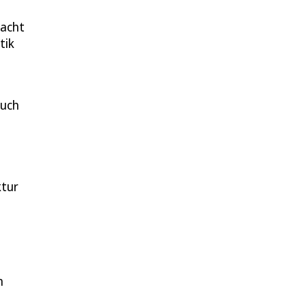
racht
tik
Auch
ktur
n