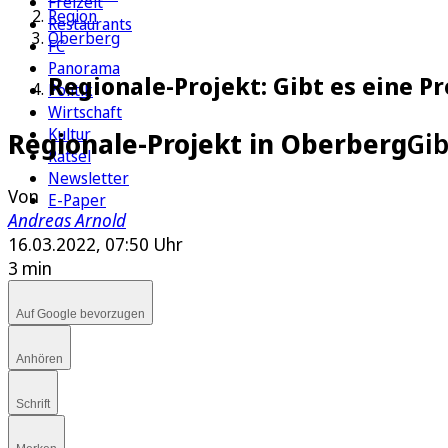
Freizeit
Region
Restaurants
Oberberg
FC
Panorama
Regionale-Projekt: Gibt es eine 
Politik
Wirtschaft
Kultur
Regionale-Projekt in Oberberg
Gib
Rätsel
Newsletter
Von
E-Paper
Andreas Arnold
16.03.2022, 07:50 Uhr
3 min
Auf Google bevorzugen
Anhören
Schrift