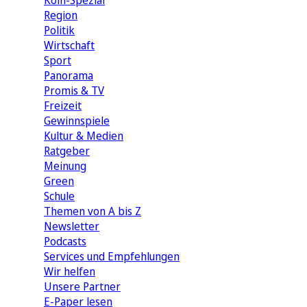
Köln-Spezial
Region
Politik
Wirtschaft
Sport
Panorama
Promis & TV
Freizeit
Gewinnspiele
Kultur & Medien
Ratgeber
Meinung
Green
Schule
Themen von A bis Z
Newsletter
Podcasts
Services und Empfehlungen
Wir helfen
Unsere Partner
E-Paper lesen