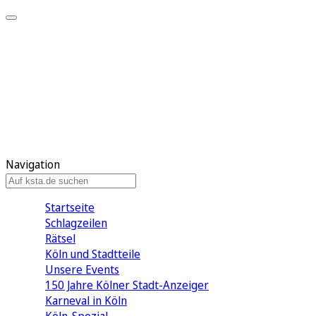
Mein KStA
Meine Artikel
Meine Region
Meine Newsletter
Mein KStA PLUS
Mein E-Paper
Navigation
Startseite
Schlagzeilen
Rätsel
Köln und Stadtteile
Unsere Events
150 Jahre Kölner Stadt-Anzeiger
Karneval in Köln