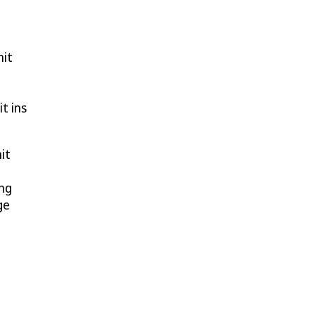
mit
t ins
it
ung
ge