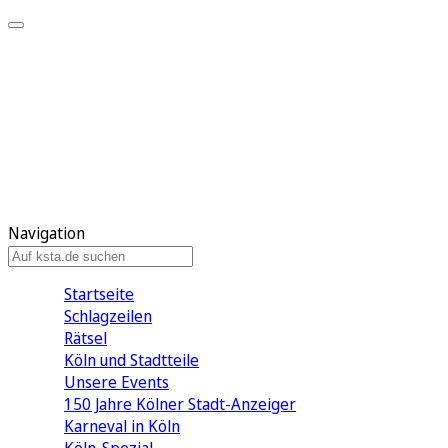
Mein KStA
Meine Artikel
Meine Region
Meine Newsletter
Mein KStA PLUS
Mein E-Paper
Navigation
Startseite
Schlagzeilen
Rätsel
Köln und Stadtteile
Unsere Events
150 Jahre Kölner Stadt-Anzeiger
Karneval in Köln