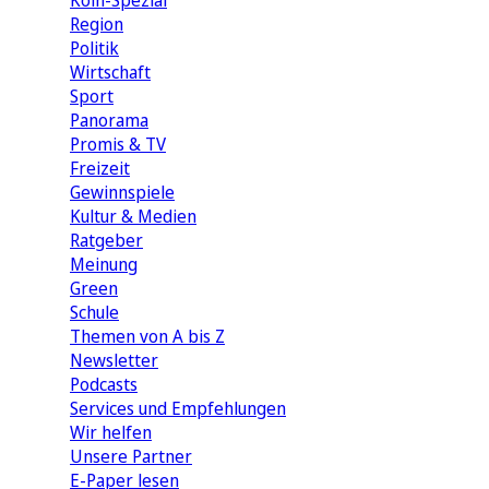
Köln-Spezial
Region
Politik
Wirtschaft
Sport
Panorama
Promis & TV
Freizeit
Gewinnspiele
Kultur & Medien
Ratgeber
Meinung
Green
Schule
Themen von A bis Z
Newsletter
Podcasts
Services und Empfehlungen
Wir helfen
Unsere Partner
E-Paper lesen