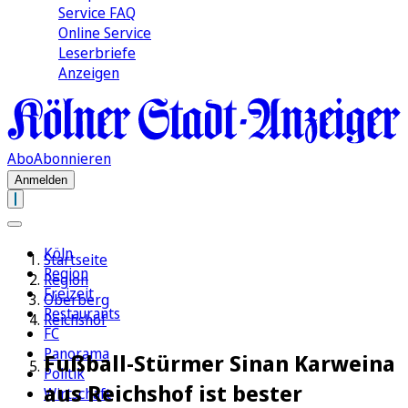
Service FAQ
Online Service
Leserbriefe
Anzeigen
Abo
Abonnieren
Anmelden
Köln
Startseite
Region
Region
Freizeit
Oberberg
Restaurants
Reichshof
FC
Panorama
Fußball-Stürmer Sinan Karweina
Politik
aus Reichshof ist bester
Wirtschaft