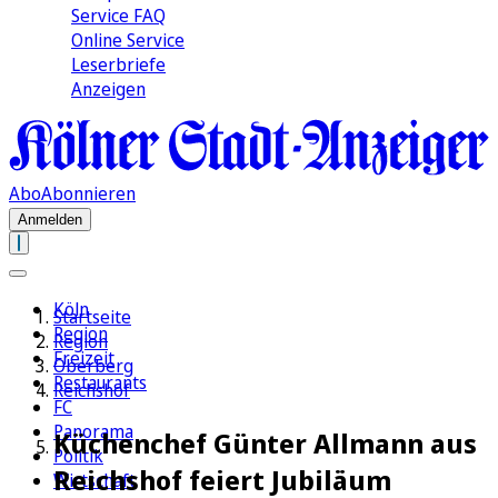
Service FAQ
Online Service
Leserbriefe
Anzeigen
Abo
Abonnieren
Anmelden
Köln
Startseite
Region
Region
Freizeit
Oberberg
Restaurants
Reichshof
FC
Panorama
Küchenchef Günter Allmann aus
Politik
Reichshof feiert Jubiläum
Wirtschaft