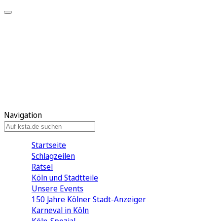
Mein KStA
Meine Artikel
Meine Region
Meine Newsletter
Mein KStA PLUS
Mein E-Paper
Navigation
Startseite
Schlagzeilen
Rätsel
Köln und Stadtteile
Unsere Events
150 Jahre Kölner Stadt-Anzeiger
Karneval in Köln