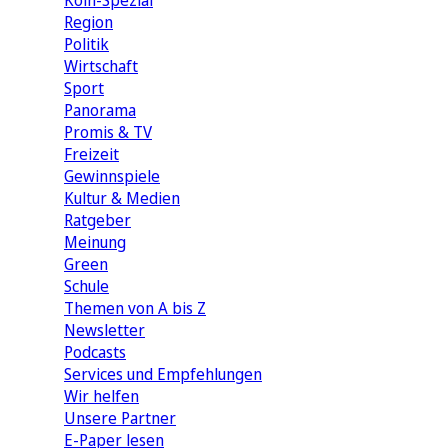
Köln-Spezial
Region
Politik
Wirtschaft
Sport
Panorama
Promis & TV
Freizeit
Gewinnspiele
Kultur & Medien
Ratgeber
Meinung
Green
Schule
Themen von A bis Z
Newsletter
Podcasts
Services und Empfehlungen
Wir helfen
Unsere Partner
E-Paper lesen