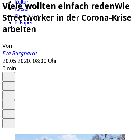
Kultur
Viele wollten einfach reden
Wie
Rätsel
Streetworker in der Corona-Krise
Newsletter
E-Paper
arbeiten
Von
Eva Burghardt
20.05.2020, 08:00 Uhr
3 min
Auf Google bevorzugen
Anhören
Schrift
Merken
Drucken
Teilen