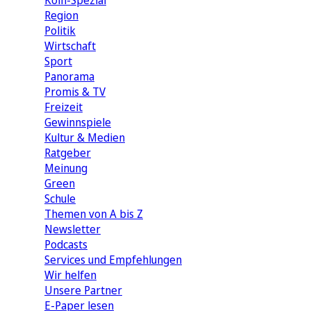
Köln-Spezial
Region
Politik
Wirtschaft
Sport
Panorama
Promis & TV
Freizeit
Gewinnspiele
Kultur & Medien
Ratgeber
Meinung
Green
Schule
Themen von A bis Z
Newsletter
Podcasts
Services und Empfehlungen
Wir helfen
Unsere Partner
E-Paper lesen