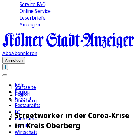
Service FAQ
Online Service
Leserbriefe
Anzeigen
Abo
Abonnieren
Anmelden
Köln
Startseite
Region
Region
Freizeit
Oberberg
Restaurants
FC
Streetworker in der Coroa-Krise
Panorama
im Kreis Oberberg
Politik
Wirtschaft