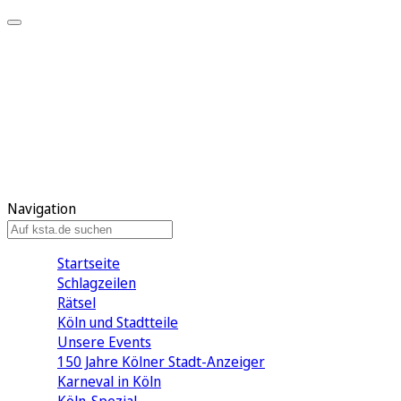
Mein KStA
Meine Artikel
Meine Region
Meine Newsletter
Mein KStA PLUS
Mein E-Paper
Navigation
Startseite
Schlagzeilen
Rätsel
Köln und Stadtteile
Unsere Events
150 Jahre Kölner Stadt-Anzeiger
Karneval in Köln