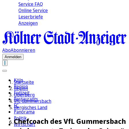
Service FAQ
Online Service
Leserbriefe
Anzeigen
Abo
Abonnieren
Anmelden
Köln
Startseite
Region
Region
Freizeit
Oberberg
Restaurants
VfL Gummersbach
FC
Bergisches Land
Panorama
Politik
Chefcoach des VfL Gummersbach
Wirtschaft