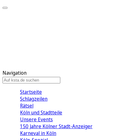
Mein KStA
Meine Artikel
Meine Region
Meine Newsletter
Mein KStA PLUS
Mein E-Paper
Navigation
Startseite
Schlagzeilen
Rätsel
Köln und Stadtteile
Unsere Events
150 Jahre Kölner Stadt-Anzeiger
Karneval in Köln