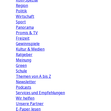
Köln-Spezial
Region
Politik
Wirtschaft
Sport
Panorama
Promis & TV
Freizeit
Gewinnspiele
Kultur & Medien
Ratgeber
Meinung
Green
Schule
Themen von A bis Z
Newsletter
Podcasts
Services und Empfehlungen
Wir helfen
Unsere Partner
E-Paper lesen