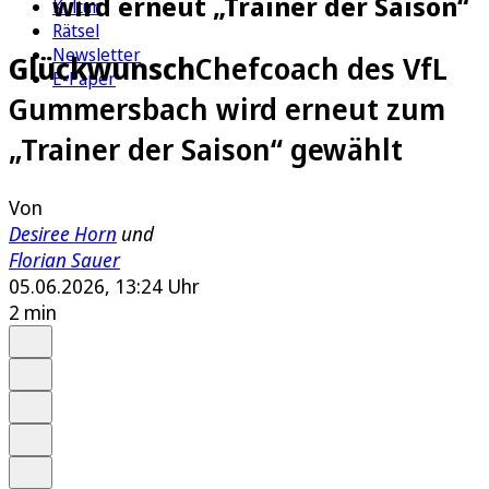
wird erneut „Trainer der Saison“
Kultur
Rätsel
Newsletter
Glückwunsch
Chefcoach des VfL
E-Paper
Gummersbach wird erneut zum
„Trainer der Saison“ gewählt
Von
Desiree Horn
und
Florian Sauer
05.06.2026, 13:24 Uhr
2 min
Auf Google bevorzugen
Anhören
Schrift
Merken
Drucken