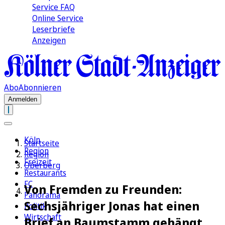
Service FAQ
Online Service
Leserbriefe
Anzeigen
Abo
Abonnieren
Anmelden
Köln
Startseite
Region
Region
Freizeit
Oberberg
Restaurants
FC
Von Fremden zu Freunden:
Panorama
Sechsjähriger Jonas hat einen
Politik
Wirtschaft
Brief an Baumstamm gehängt