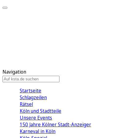
Mein KStA
Meine Artikel
Meine Region
Meine Newsletter
Mein KStA PLUS
Mein E-Paper
Navigation
Startseite
Schlagzeilen
Rätsel
Köln und Stadtteile
Unsere Events
150 Jahre Kölner Stadt-Anzeiger
Karneval in Köln