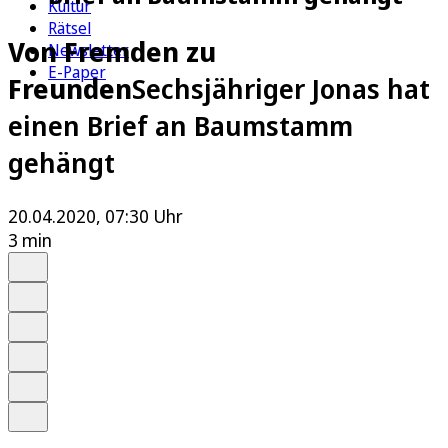
Kultur
Rätsel
Von Fremden zu
Newsletter
E-Paper
Freunden
Sechsjähriger Jonas hat
einen Brief an Baumstamm
gehängt
20.04.2020, 07:30 Uhr
3 min
Auf Google bevorzugen
Anhören
Schrift
Merken
Drucken
Teilen