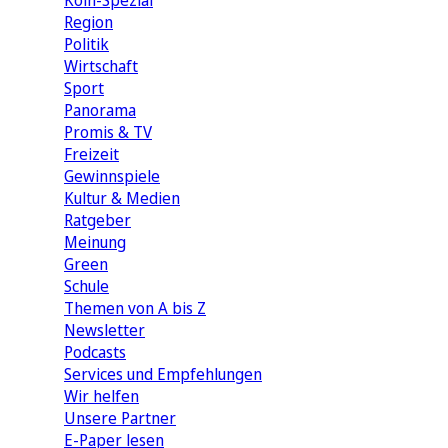
Köln-Spezial
Region
Politik
Wirtschaft
Sport
Panorama
Promis & TV
Freizeit
Gewinnspiele
Kultur & Medien
Ratgeber
Meinung
Green
Schule
Themen von A bis Z
Newsletter
Podcasts
Services und Empfehlungen
Wir helfen
Unsere Partner
E-Paper lesen