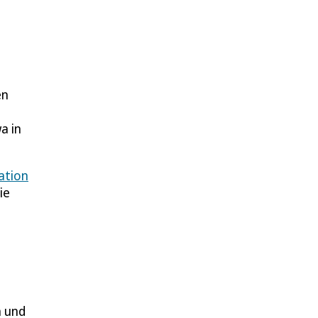
en
a in
tation
ie
n und