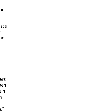
ur
gste
d
ung
ers
aben
ein
n
.“