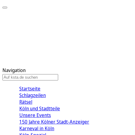
Mein KStA
Meine Artikel
Meine Region
Meine Newsletter
Mein KStA PLUS
Mein E-Paper
Navigation
Startseite
Schlagzeilen
Rätsel
Köln und Stadtteile
Unsere Events
150 Jahre Kölner Stadt-Anzeiger
Karneval in Köln