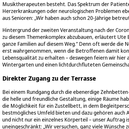
Musiktherapeuten besteht. Das Spektrum der Patient
Herzerkrankungen oder neurologischen Problemen eben
aus Senioren: „Wir haben auch schon 20-Jährige betreut
Hintergrund der zweiten Veranstaltung nach der Cor
zu diesem Themenkomplex abzubauen, erläutert Ute Be
ganze Familien auf diesem Weg.“ Denn oft werde die N
erst wahrgenommen, wenn die Betroffenen damit konfro
Lebensqualität zu erhalten – deswegen feiern wir hier a
Wintergarten und einen lichtdurchfluteten Gemeinsch
Direkter Zugang zu der Terrasse
Bei einem Rundgang durch die ebenerdige Zehnbetten-S
die helle und freundliche Gestaltung, einige Räume ha
die Möglichkeit für ein Zustellbett, in dem Begleitpe
bestmögliches Umfeld bieten und dazu gehören auch An
und nicht nur ein einzelnes Körperteil – unser Auftrag i
uneingeschränkt: „Wir versuchen, ganz viele Wünsche zu 