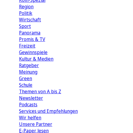
Köln-Spezial
Region
Politik
Wirtschaft
Sport
Panorama
Promis & TV
Freizeit
Gewinnspiele
Kultur & Medien
Ratgeber
Meinung
Green
Schule
Themen von A bis Z
Newsletter
Podcasts
Services und Empfehlungen
Wir helfen
Unsere Partner
E-Paper lesen