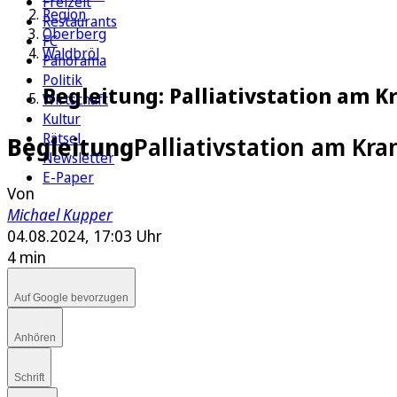
Freizeit
Region
Restaurants
Oberberg
FC
Waldbröl
Panorama
Politik
Begleitung: Palliativstation am 
Wirtschaft
Kultur
Rätsel
Begleitung
Palliativstation am Kr
Newsletter
E-Paper
Von
Michael Kupper
04.08.2024, 17:03 Uhr
4 min
Auf Google bevorzugen
Anhören
Schrift