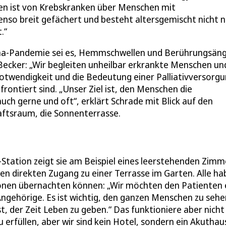
en ist von Krebskranken über Menschen mit
so breit gefächert und besteht altersgemischt nicht n
.“
ona-Pandemie sei es, Hemmschwellen und Berührungsän
cker: „Wir begleiten unheilbar erkrankte Menschen un
otwendigkeit und die Bedeutung einer Palliativversorg
ntiert sind. „Unser Ziel ist, den Menschen die
uch gerne und oft“, erklärt Schrade mit Blick auf den
aftsraum, die Sonnenterrasse.
tation zeigt sie am Beispiel eines leerstehenden Zimm
ben direkten Zugang zu einer Terrasse im Garten. Alle h
rsonen übernachten können: „Wir möchten den Patienten 
gehörige. Es ist wichtig, den ganzen Menschen zu sehe
st, der Zeit Leben zu geben.“ Das funktioniere aber nicht
erfüllen, aber wir sind kein Hotel, sondern ein Akuthaus