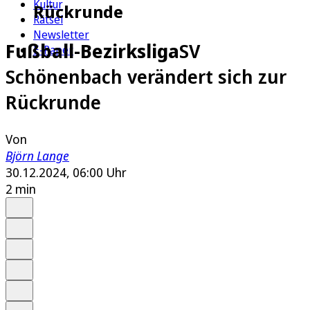
Kultur
Rückrunde
Rätsel
Newsletter
Fußball-Bezirksliga
SV
E-Paper
Schönenbach verändert sich zur
Rückrunde
Von
Björn Lange
30.12.2024, 06:00 Uhr
2 min
Auf Google bevorzugen
Anhören
Schrift
Merken
Drucken
Teilen