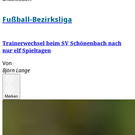
Fußball-Bezirksliga
Trainerwechsel beim SV Schönenbach nach
nur elf Spieltagen
Von
Björn Lange
Merken