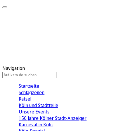
Mein KStA
Meine Artikel
Meine Region
Meine Newsletter
Mein KStA PLUS
Mein E-Paper
Navigation
Startseite
Schlagzeilen
Rätsel
Köln und Stadtteile
Unsere Events
150 Jahre Kölner Stadt-Anzeiger
Karneval in Köln