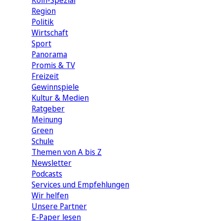
Köln-Spezial
Region
Politik
Wirtschaft
Sport
Panorama
Promis & TV
Freizeit
Gewinnspiele
Kultur & Medien
Ratgeber
Meinung
Green
Schule
Themen von A bis Z
Newsletter
Podcasts
Services und Empfehlungen
Wir helfen
Unsere Partner
E-Paper lesen