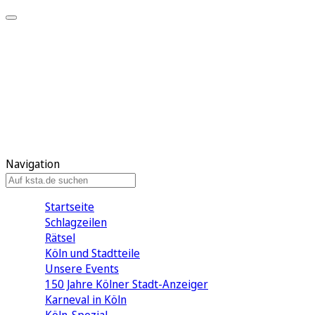
Mein KStA
Meine Artikel
Meine Region
Meine Newsletter
Mein KStA PLUS
Mein E-Paper
Navigation
Startseite
Schlagzeilen
Rätsel
Köln und Stadtteile
Unsere Events
150 Jahre Kölner Stadt-Anzeiger
Karneval in Köln