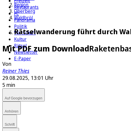
Freizeit
Region
Restaurants
Oberberg
FC
Waldbröl
Panorama
Politik
Rätselwanderung führt durch Wald
Wirtschaft
Kultur
Rätsel
Mit PDF zum Download
Raketenbas
Newsletter
E-Paper
Von
Reiner Thies
29.08.2025, 13:01 Uhr
5 min
Auf Google bevorzugen
Anhören
Schrift