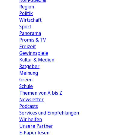
Köln-Spezial
Region
Politik
Wirtschaft
Sport
Panorama
Promis & TV
Freizeit
Gewinnspiele
Kultur & Medien
Ratgeber
Meinung
Green
Schule
Themen von A bis Z
Newsletter
Podcasts
Services und Empfehlungen
Wir helfen
Unsere Partner
E-Paper lesen