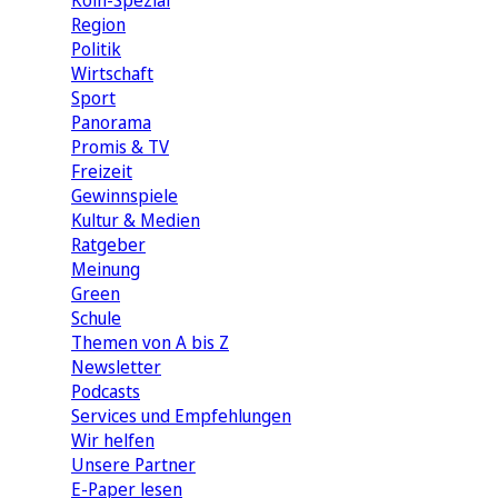
Köln-Spezial
Region
Politik
Wirtschaft
Sport
Panorama
Promis & TV
Freizeit
Gewinnspiele
Kultur & Medien
Ratgeber
Meinung
Green
Schule
Themen von A bis Z
Newsletter
Podcasts
Services und Empfehlungen
Wir helfen
Unsere Partner
E-Paper lesen