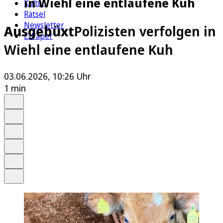
in Wiehl eine entlaufene Kuh
Kultur
Rätsel
Newsletter
Ausgebüxt
Polizisten verfolgen in
E-Paper
Wiehl eine entlaufene Kuh
03.06.2026, 10:26 Uhr
1 min
Auf Google bevorzugen
Anhören
Schrift
Merken
Drucken
Teilen