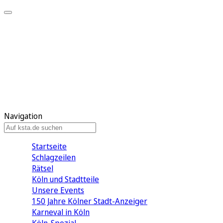
Mein KStA
Meine Artikel
Meine Region
Meine Newsletter
Mein KStA PLUS
Mein E-Paper
Navigation
Startseite
Schlagzeilen
Rätsel
Köln und Stadtteile
Unsere Events
150 Jahre Kölner Stadt-Anzeiger
Karneval in Köln