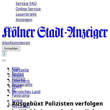
Service FAQ
Online Service
Leserbriefe
Anzeigen
Abo
Abonnieren
Anmelden
Köln
Startseite
Region
Region
Freizeit
Oberberg
Restaurants
Wiehl
FC
Bergisches Land
Panorama
Politik
Ausgebüxt Polizisten verfolgen
Wirtschaft