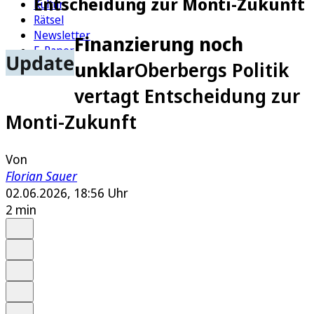
Entscheidung zur Monti-Zukunft
Kultur
Rätsel
Newsletter
Finanzierung noch
E-Paper
Update
unklar
Oberbergs Politik
vertagt Entscheidung zur
Monti-Zukunft
Von
Florian Sauer
02.06.2026, 18:56 Uhr
2 min
Auf Google bevorzugen
Anhören
Schrift
Merken
Drucken