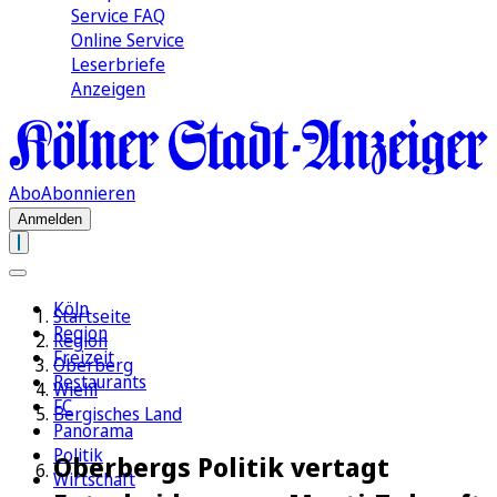
Service FAQ
Online Service
Leserbriefe
Anzeigen
Abo
Abonnieren
Anmelden
Köln
Startseite
Region
Region
Freizeit
Oberberg
Restaurants
Wiehl
FC
Bergisches Land
Panorama
Politik
Oberbergs Politik vertagt
Wirtschaft