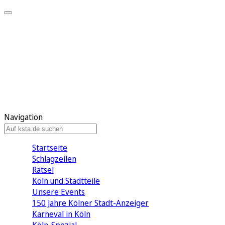
Mein KStA
Meine Artikel
Meine Region
Meine Newsletter
Mein KStA PLUS
Mein E-Paper
Navigation
Startseite
Schlagzeilen
Rätsel
Köln und Stadtteile
Unsere Events
150 Jahre Kölner Stadt-Anzeiger
Karneval in Köln