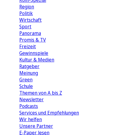
Köln-Spezial
Region
Politik
Wirtschaft
Sport
Panorama
Promis & TV
Freizeit
Gewinnspiele
Kultur & Medien
Ratgeber
Meinung
Green
Schule
Themen von A bis Z
Newsletter
Podcasts
Services und Empfehlungen
Wir helfen
Unsere Partner
E-Paper lesen