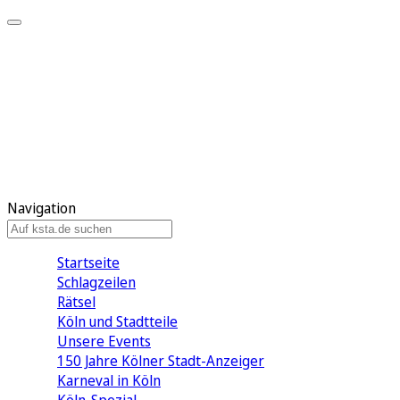
Mein KStA
Meine Artikel
Meine Region
Meine Newsletter
Mein KStA PLUS
Mein E-Paper
Navigation
Startseite
Schlagzeilen
Rätsel
Köln und Stadtteile
Unsere Events
150 Jahre Kölner Stadt-Anzeiger
Karneval in Köln