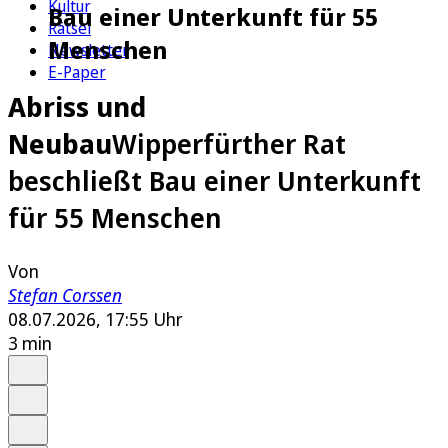
Kultur
Bau einer Unterkunft für 55
Rätsel
Menschen
Newsletter
E-Paper
Abriss und
Neubau
Wipperfürther Rat
beschließt Bau einer Unterkunft
für 55 Menschen
Von
Stefan Corssen
08.07.2026, 17:55 Uhr
3 min
Auf Google bevorzugen
Anhören
Schrift