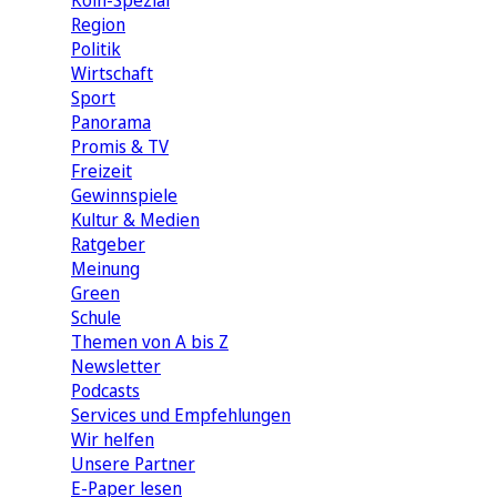
Köln-Spezial
Region
Politik
Wirtschaft
Sport
Panorama
Promis & TV
Freizeit
Gewinnspiele
Kultur & Medien
Ratgeber
Meinung
Green
Schule
Themen von A bis Z
Newsletter
Podcasts
Services und Empfehlungen
Wir helfen
Unsere Partner
E-Paper lesen