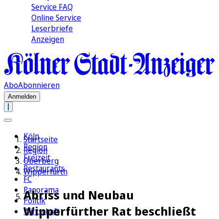
Service FAQ
Online Service
Leserbriefe
Anzeigen
Abo
Abonnieren
Anmelden
Köln
Startseite
Region
Region
Freizeit
Oberberg
Restaurants
Wipperfürth
FC
Panorama
Abriss und Neubau
Politik
Wipperfürther Rat beschließt
Wirtschaft