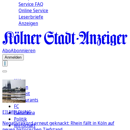
Service FAQ
Online Service
Leserbriefe
Anzeigen
Abo
Abonnieren
Anmelden
Köln
Region
Freizeit
Restaurants
FC
EILMELDUNG
Panorama
Politik
Negativrekord erneut geknackt: Rhein fällt in Köln auf
Wirtschaft
neuen historischen Tiefstand