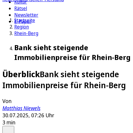
Kultur
Rätsel
Newsletter
Startseite
E-Paper
Region
Rhein-Berg
Bank sieht steigende
Immobilienpreise für Rhein-Berg
Überblick
Bank sieht steigende
Immobilienpreise für Rhein-Berg
Von
Matthias Niewels
30.07.2025, 07:26 Uhr
3 min
Auf Google bevorzugen