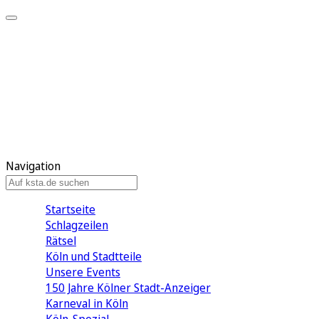
Mein KStA
Meine Artikel
Meine Region
Meine Newsletter
Mein KStA PLUS
Mein E-Paper
Navigation
Startseite
Schlagzeilen
Rätsel
Köln und Stadtteile
Unsere Events
150 Jahre Kölner Stadt-Anzeiger
Karneval in Köln