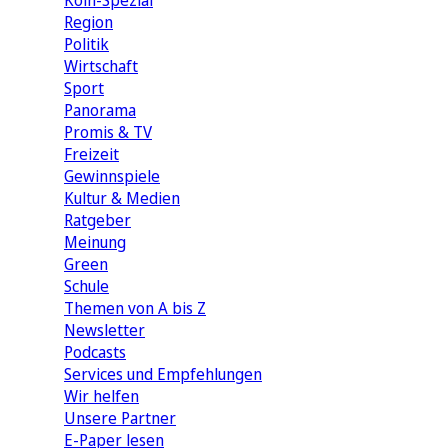
Köln-Spezial
Region
Politik
Wirtschaft
Sport
Panorama
Promis & TV
Freizeit
Gewinnspiele
Kultur & Medien
Ratgeber
Meinung
Green
Schule
Themen von A bis Z
Newsletter
Podcasts
Services und Empfehlungen
Wir helfen
Unsere Partner
E-Paper lesen