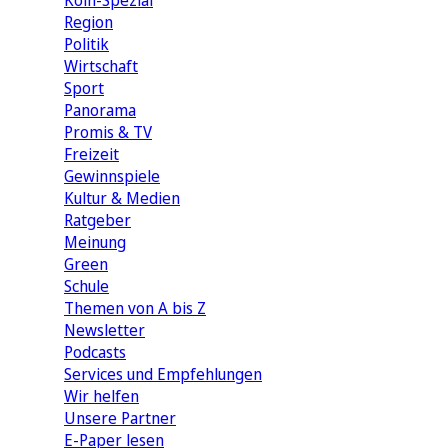
Köln-Spezial
Region
Politik
Wirtschaft
Sport
Panorama
Promis & TV
Freizeit
Gewinnspiele
Kultur & Medien
Ratgeber
Meinung
Green
Schule
Themen von A bis Z
Newsletter
Podcasts
Services und Empfehlungen
Wir helfen
Unsere Partner
E-Paper lesen