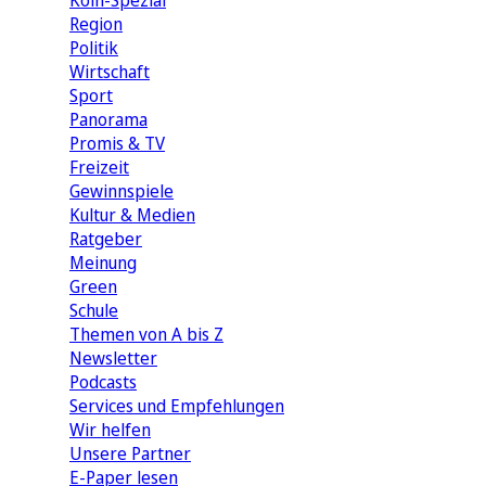
Köln-Spezial
Region
Politik
Wirtschaft
Sport
Panorama
Promis & TV
Freizeit
Gewinnspiele
Kultur & Medien
Ratgeber
Meinung
Green
Schule
Themen von A bis Z
Newsletter
Podcasts
Services und Empfehlungen
Wir helfen
Unsere Partner
E-Paper lesen