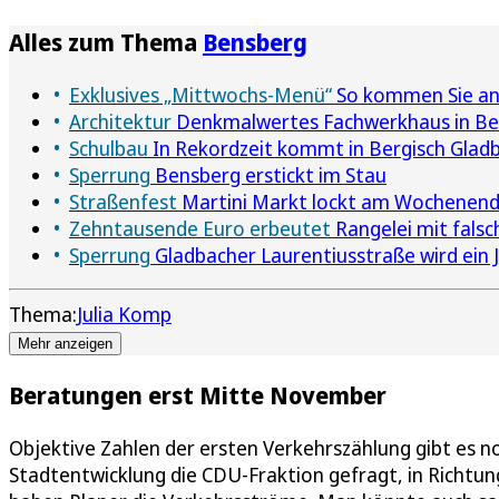
Alles zum Thema
Bensberg
Exklusives „Mittwochs-Menü“
So kommen Sie an 
Architektur
Denkmalwertes Fachwerkhaus in Berg
Schulbau
In Rekordzeit kommt in Bergisch Glad
Sperrung
Bensberg erstickt im Stau
Straßenfest
Martini Markt lockt am Wochenend
Zehntausende Euro erbeutet
Rangelei mit falsc
Sperrung
Gladbacher Laurentiusstraße wird ein
Thema:
Julia Komp
Mehr anzeigen
Beratungen erst Mitte November
Objektive Zahlen der ersten Verkehrszählung gibt es n
Stadtentwicklung die CDU-Fraktion gefragt, in Rich