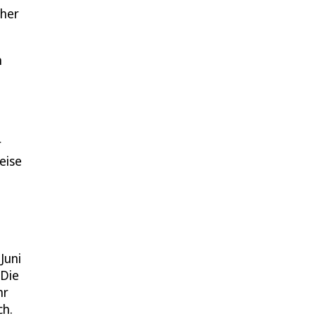
rher
n
r
eise
Juni
 Die
hr
ch.