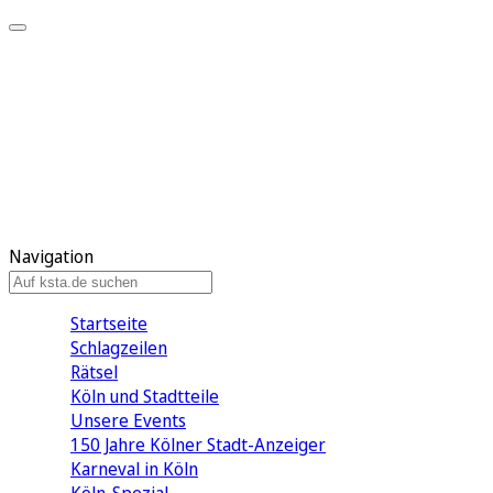
Mein KStA
Meine Artikel
Meine Region
Meine Newsletter
Mein KStA PLUS
Mein E-Paper
Navigation
Startseite
Schlagzeilen
Rätsel
Köln und Stadtteile
Unsere Events
150 Jahre Kölner Stadt-Anzeiger
Karneval in Köln