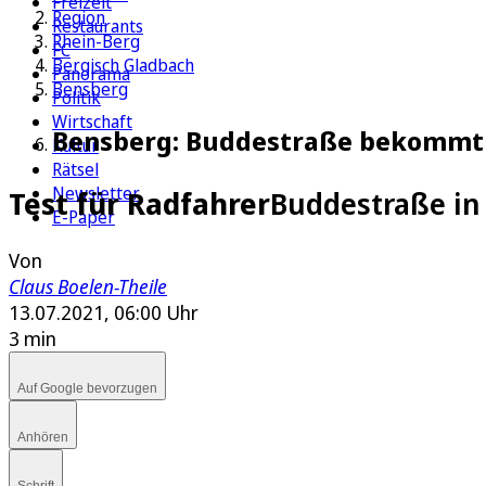
Freizeit
Region
Restaurants
Rhein-Berg
FC
Bergisch Gladbach
Panorama
Bensberg
Politik
Wirtschaft
Bensberg: Buddestraße bekommt 
Kultur
Rätsel
Newsletter
Test für Radfahrer
Buddestraße in
E-Paper
Von
Claus Boelen-Theile
13.07.2021, 06:00 Uhr
3 min
Auf Google bevorzugen
Anhören