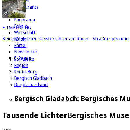
Freizeit
Restaurants
FC
Panorama
Politik
EILMELDUNG
Wirtschaft
Keine Verletzten: Geisterfahrer am Rhein – Straßensperrung 
Kultur
Rätsel
Newsletter
E-Paper
Startseite
Region
Rhein-Berg
Bergisch Gladbach
Bergisches Land
Bergisch Gladabch: Bergisches Mu
Tausende Lichter
Bergisches Museu