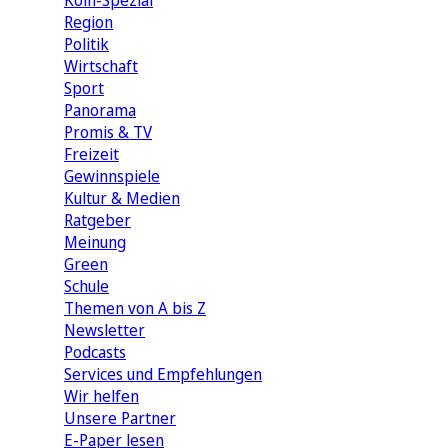
Köln-Spezial
Region
Politik
Wirtschaft
Sport
Panorama
Promis & TV
Freizeit
Gewinnspiele
Kultur & Medien
Ratgeber
Meinung
Green
Schule
Themen von A bis Z
Newsletter
Podcasts
Services und Empfehlungen
Wir helfen
Unsere Partner
E-Paper lesen