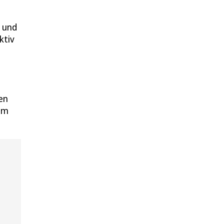
– und
ktiv
ren
aum