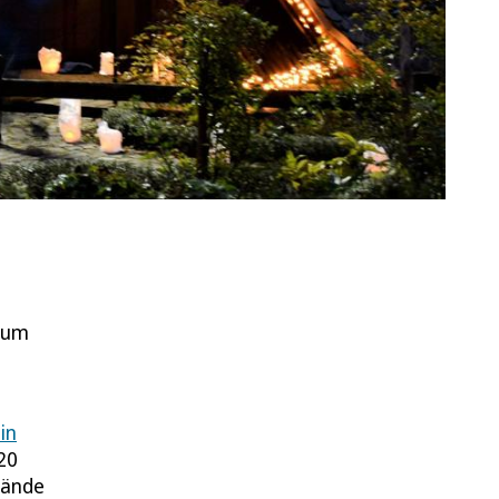
zum
ein
20
lände