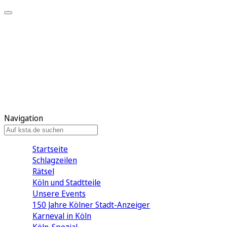
Mein KStA
Meine Artikel
Meine Region
Meine Newsletter
Mein KStA PLUS
Mein E-Paper
Navigation
Startseite
Schlagzeilen
Rätsel
Köln und Stadtteile
Unsere Events
150 Jahre Kölner Stadt-Anzeiger
Karneval in Köln