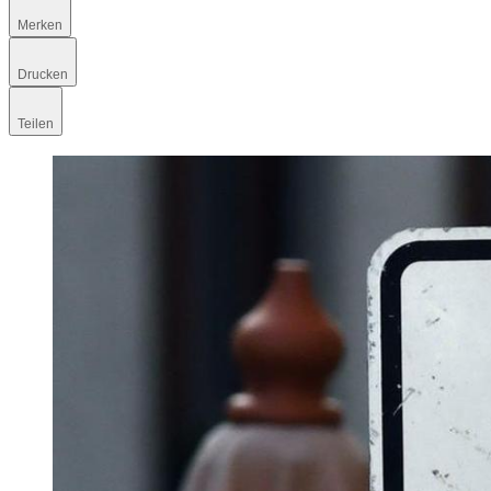
Merken
Drucken
Teilen