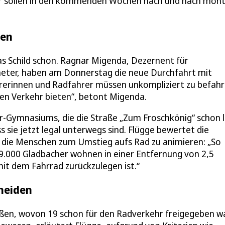
der sollen in den kommenden Wochen nach und nach mont
ren
s Schild schon. Ragnar Migenda, Dezernent für
neter, haben am Donnerstag die neue Durchfahrt mit
hrerinnen und Radfahrer müssen unkompliziert zu befah
en Verkehr bieten“, betont Migenda.
er-Gymnasiums, die die Straße „Zum Froschkönig“ schon 
 sie jetzt legal unterwegs sind. Flügge bewertet die
um die Menschen zum Umstieg aufs Rad zu animieren: „So
.000 Gladbacher wohnen in einer Entfernung von 2,5
it dem Fahrrad zurückzulegen ist.“
cheiden
aßen, wovon 19 schon für den Radverkehr freigegeben w