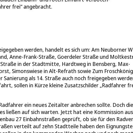
hrer frei“ angebracht.
reigegeben werden, handelt es sich um: Am Neuborner W
Hand, Anne-Frank-Straße, Goerdeler Straße und Moltkest
-Straße in der Stadtmitte, Hardtweg in Bensberg, Max-
forst, Simonswiese in Alt-Refrath sowie Zum Froschkönig
r Sanierung als 14. Straße auch noch freigegeben werde
hrt, sollen in Kürze kleine Zusatzschilder „Radfahrer fre
r Radfahrer ein neues Zeitalter anbrechen sollte. Doch di
s ließen auf sich warten. Jetzt hat eine Kommission aus
enbau 27 Einbahnstraßen geprüft, ob sie für den Radve
aßen verteilt auf zehn Stadtteile haben den Eignungste