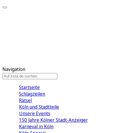
Mein KStA
Meine Artikel
Meine Region
Meine Newsletter
Mein KStA PLUS
Mein E-Paper
Navigation
Startseite
Schlagzeilen
Rätsel
Köln und Stadtteile
Unsere Events
150 Jahre Kölner Stadt-Anzeiger
Karneval in Köln