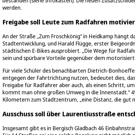
bestanden (siehe Infokasten). Die neuen Zusatzschil
werden.
Freigabe soll Leute zum Radfahren motivie
An der Straße „Zum Froschkönig“ in Heidkamp hängt da
Stadtentwicklung, und Harald Flügge, erster Beigeord
städtischen E-Bikes ausprobiert. „Die Wege für Radfa
sein und spürbare Vorteile gegenüber dem motorisiert
Für viele Schüler des benachbarten Dietrich-Bonhoeff
entgegen der Fahrtrichtung nutzen, bedeutet dies, dass
Freigabe für Radfahrer aber auch, als einen Schritt, 
kommt man ohne großen Umweg in die Innenstadt.“ 49
Kilometern zum Stadtzentrum, „eine Distanz, die gut m
Ausschuss soll über Laurentiusstraße ents
Insgesamt gibt es in Bergisch Gladbach 46 Einbahnstr