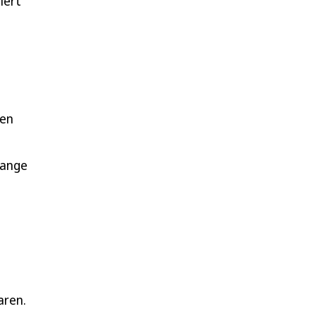
iert
ren
lange
aren.