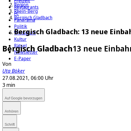
Freizeit
Region
Restaurants
Rhein-Berg
FC
Bergisch Gladbach
Panorama
Politik
Bergisch Gladbach: 13 neue Einba
Wirtschaft
Kultur
Rätsel
Bergisch Gladbach
13 neue Einbah
Newsletter
E-Paper
Von
Uta Böker
27.08.2021, 06:00 Uhr
3 min
Auf Google bevorzugen
Anhören
Schrift