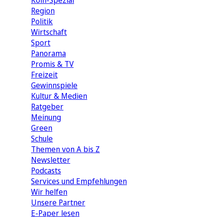
Köln-Spezial
Region
Politik
Wirtschaft
Sport
Panorama
Promis & TV
Freizeit
Gewinnspiele
Kultur & Medien
Ratgeber
Meinung
Green
Schule
Themen von A bis Z
Newsletter
Podcasts
Services und Empfehlungen
Wir helfen
Unsere Partner
E-Paper lesen