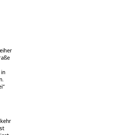
eiher
raße
 in
n.
i“
e
rkehr
st