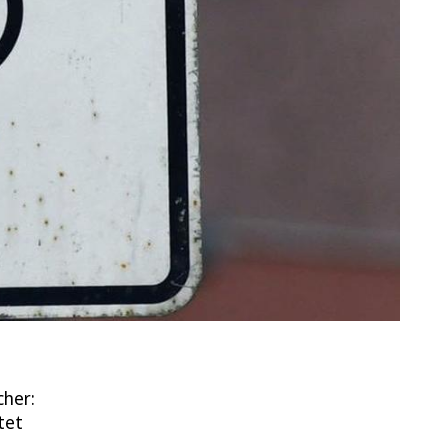
cher:
tet