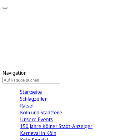
Mein KStA
Meine Artikel
Meine Region
Meine Newsletter
Mein KStA PLUS
Mein E-Paper
Navigation
Startseite
Schlagzeilen
Rätsel
Köln und Stadtteile
Unsere Events
150 Jahre Kölner Stadt-Anzeiger
Karneval in Köln