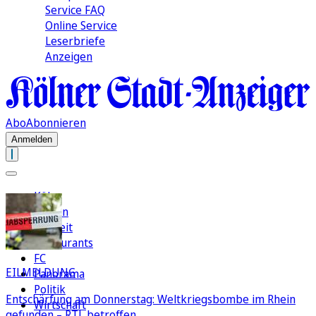
Service FAQ
Online Service
Leserbriefe
Anzeigen
Abo
Abonnieren
Anmelden
Köln
Region
Freizeit
Restaurants
FC
EILMELDUNG
Panorama
Politik
Entschärfung am Donnerstag: Weltkriegsbombe im Rhein
Wirtschaft
gefunden – RTL betroffen