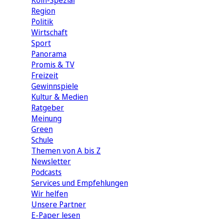
Köln-Spezial
Region
Politik
Wirtschaft
Sport
Panorama
Promis & TV
Freizeit
Gewinnspiele
Kultur & Medien
Ratgeber
Meinung
Green
Schule
Themen von A bis Z
Newsletter
Podcasts
Services und Empfehlungen
Wir helfen
Unsere Partner
E-Paper lesen