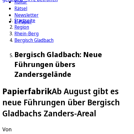
Kultur
Rätsel
Newsletter
Startseite
E-Paper
Region
Rhein-Berg
Bergisch Gladbach
Bergisch Gladbach: Neue
Führungen übers
Zandersgelände
Papierfabrik
Ab August gibt es
neue Führungen über Bergisch
Gladbachs Zanders-Areal
Von