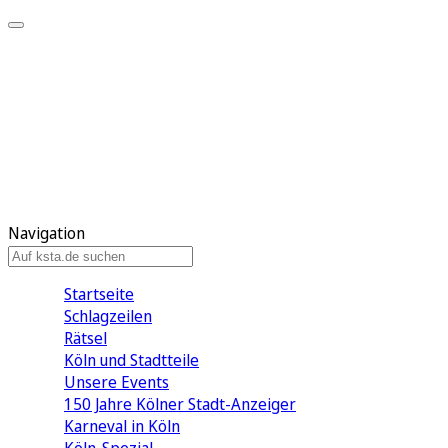
Mein KStA
Meine Artikel
Meine Region
Meine Newsletter
Mein KStA PLUS
Mein E-Paper
Navigation
Startseite
Schlagzeilen
Rätsel
Köln und Stadtteile
Unsere Events
150 Jahre Kölner Stadt-Anzeiger
Karneval in Köln