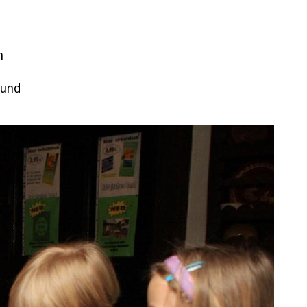
h
 und