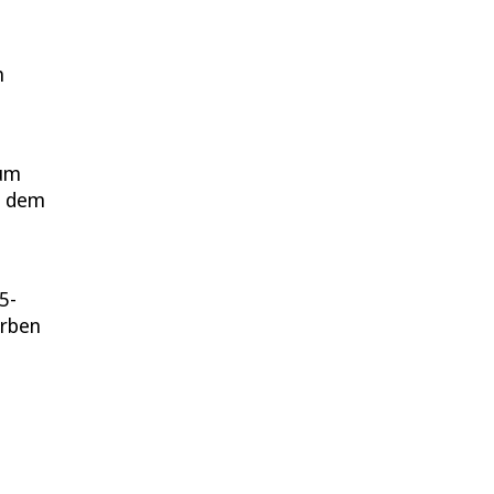
h
aum
In dem
5-
orben