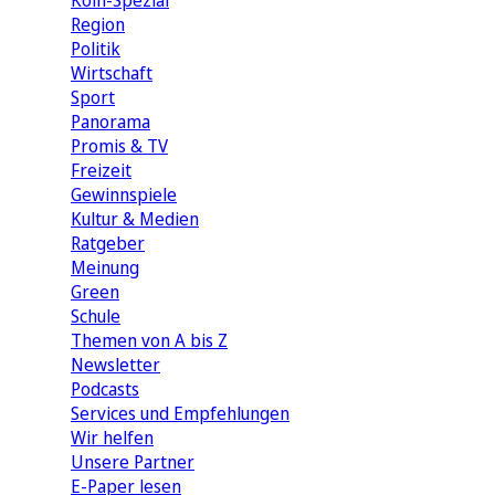
Köln-Spezial
Region
Politik
Wirtschaft
Sport
Panorama
Promis & TV
Freizeit
Gewinnspiele
Kultur & Medien
Ratgeber
Meinung
Green
Schule
Themen von A bis Z
Newsletter
Podcasts
Services und Empfehlungen
Wir helfen
Unsere Partner
E-Paper lesen