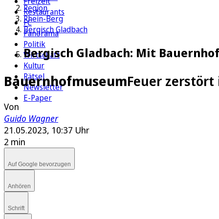
Freizeit
Region
Restaurants
Rhein-Berg
FC
Bergisch Gladbach
Panorama
Politik
Bergisch Gladbach: Mit Bauernho
Wirtschaft
Kultur
Rätsel
Bauernhofmuseum
Feuer zerstör
Newsletter
E-Paper
Von
Guido Wagner
21.05.2023, 10:37 Uhr
2 min
Auf Google bevorzugen
Anhören
Schrift