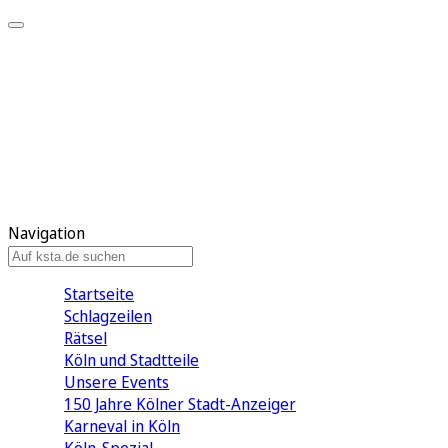
Mein KStA
Meine Artikel
Meine Region
Meine Newsletter
Mein KStA PLUS
Mein E-Paper
Navigation
Startseite
Schlagzeilen
Rätsel
Köln und Stadtteile
Unsere Events
150 Jahre Kölner Stadt-Anzeiger
Karneval in Köln