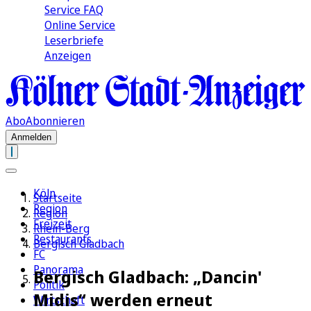
Service FAQ
Online Service
Leserbriefe
Anzeigen
Abo
Abonnieren
Anmelden
Köln
Startseite
Region
Region
Freizeit
Rhein-Berg
Restaurants
Bergisch Gladbach
FC
Panorama
Bergisch Gladbach: „Dancin'
Politik
Midis“ werden erneut
Wirtschaft