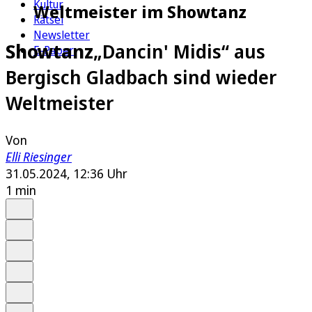
Kultur
Weltmeister im Showtanz
Rätsel
Newsletter
Showtanz
„Dancin' Midis“ aus
E-Paper
Bergisch Gladbach sind wieder
Weltmeister
Von
Elli Riesinger
31.05.2024, 12:36 Uhr
1 min
Auf Google bevorzugen
Anhören
Schrift
Merken
Drucken
Teilen