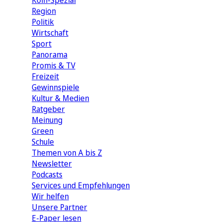
Köln-Spezial
Region
Politik
Wirtschaft
Sport
Panorama
Promis & TV
Freizeit
Gewinnspiele
Kultur & Medien
Ratgeber
Meinung
Green
Schule
Themen von A bis Z
Newsletter
Podcasts
Services und Empfehlungen
Wir helfen
Unsere Partner
E-Paper lesen