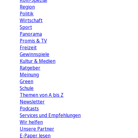
Köln-Spezial
Region
Politik
Wirtschaft
Sport
Panorama
Promis & TV
Freizeit
Gewinnspiele
Kultur & Medien
Ratgeber
Meinung
Green
Schule
Themen von A bis Z
Newsletter
Podcasts
Services und Empfehlungen
Wir helfen
Unsere Partner
E-Paper lesen