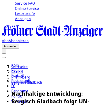
Service FAQ
Online Service
Leserbriefe
Anzeigen
Abo
Abonnieren
Anmelden
Köln
Startseite
Region
Region
Freizeit
Rhein-Berg
Restaurants
Bergisch Gladbach
FC
Panorama
Nachhaltige Entwicklung:
Politik
Bergisch Gladbach folgt UN-
Wirtschaft