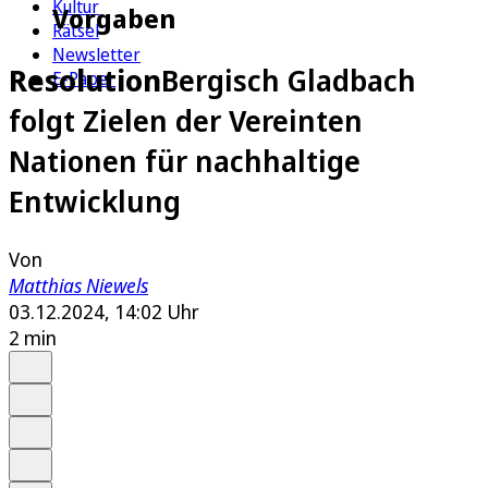
Kultur
Vorgaben
Rätsel
Newsletter
Resolution
Bergisch Gladbach
E-Paper
folgt Zielen der Vereinten
Nationen für nachhaltige
Entwicklung
Von
Matthias Niewels
03.12.2024, 14:02 Uhr
2 min
Auf Google bevorzugen
Anhören
Schrift
Merken