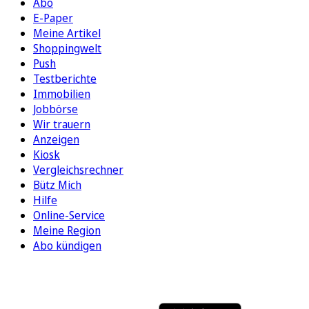
Abo
E-Paper
Meine Artikel
Shoppingwelt
Push
Testberichte
Immobilien
Jobbörse
Wir trauern
Anzeigen
Kiosk
Vergleichsrechner
Bütz Mich
Hilfe
Online-Service
Meine Region
Abo kündigen
FOLGEN SIE UNS
ENTDECKEN SIE UNSERE APP