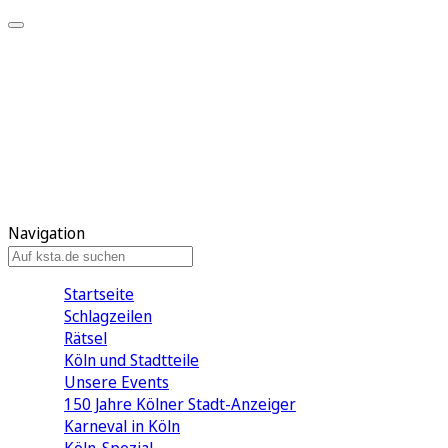
Mein KStA
Meine Artikel
Meine Region
Meine Newsletter
Mein KStA PLUS
Mein E-Paper
Navigation
Startseite
Schlagzeilen
Rätsel
Köln und Stadtteile
Unsere Events
150 Jahre Kölner Stadt-Anzeiger
Karneval in Köln