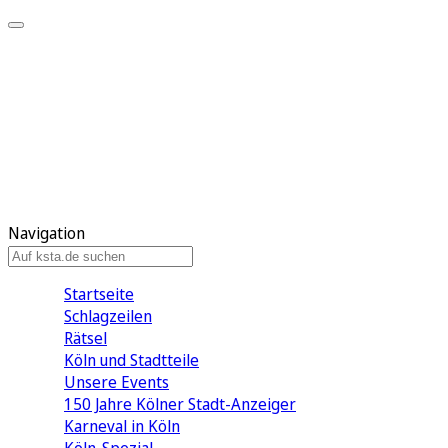
Mein KStA
Meine Artikel
Meine Region
Meine Newsletter
Mein KStA PLUS
Mein E-Paper
Navigation
Startseite
Schlagzeilen
Rätsel
Köln und Stadtteile
Unsere Events
150 Jahre Kölner Stadt-Anzeiger
Karneval in Köln