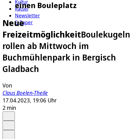
Kultur
einen Bouleplatz
Rätsel
Newsletter
Neue
E-Paper
Freizeitmöglichkeit
Boulekugeln
rollen ab Mittwoch im
Buchmühlenpark in Bergisch
Gladbach
Von
Claus Boelen-Theile
17.04.2023, 19:06 Uhr
2 min
Auf Google bevorzugen
Anhören
Schrift