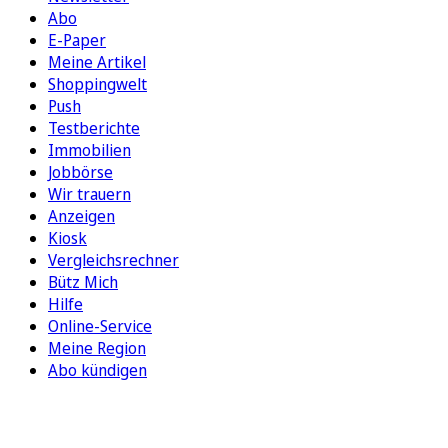
Abo
E-Paper
Meine Artikel
Shoppingwelt
Push
Testberichte
Immobilien
Jobbörse
Wir trauern
Anzeigen
Kiosk
Vergleichsrechner
Bütz Mich
Hilfe
Online-Service
Meine Region
Abo kündigen
FOLGEN SIE UNS
ENTDECKEN SIE UNSERE APP