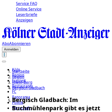
Service FAQ
Online Service
Leserbriefe
Anzeigen
Abo
Abonnieren
Anmelden
Köln
Startseite
Region
Region
Freizeit
Rhein-Berg
Restaurants
Bergisch Gladbach
FC
Panorama
Bergisch Gladbach: Im
Politik
Buchmühlenpark gibt es jetzt
Wirtschaft