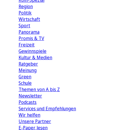
Köln-Spezial
Region
Politik
Wirtschaft
Sport
Panorama
Promis & TV
Freizeit
Gewinnspiele
Kultur & Medien
Ratgeber
Meinung
Green
Schule
Themen von A bis Z
Newsletter
Podcasts
Services und Empfehlungen
Wir helfen
Unsere Partner
E-Paper lesen