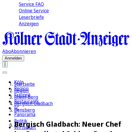
Service FAQ
Online Service
Leserbriefe
Anzeigen
Abo
Abonnieren
Anmelden
Köln
Startseite
Region
Region
Freizeit
Rhein-Berg
Restaurants
Bergisch Gladbach
FC
Bensberg
Panorama
Politik
Bergisch Gladbach: Neuer Chef
Wirtschaft