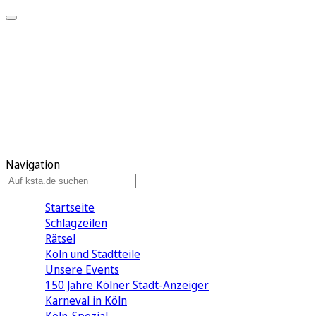
Mein KStA
Meine Artikel
Meine Region
Meine Newsletter
Mein KStA PLUS
Mein E-Paper
Navigation
Startseite
Schlagzeilen
Rätsel
Köln und Stadtteile
Unsere Events
150 Jahre Kölner Stadt-Anzeiger
Karneval in Köln