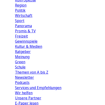
Köln-Spezial
Region
Politik
Wirtschaft
Sport
Panorama
Promis & TV
Freizeit
Gewinnspiele
Kultur & Medien
Ratgeber
Meinung
Green
Schule
Themen von A bis Z
Newsletter
Podcasts
Services und Empfehlungen
Wir helfen
Unsere Partner
E-Paper lesen