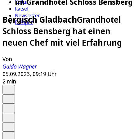
im Grandhotel Schloss Bensberg
Kultur
Rätsel
Newsletter
Bergisch Gladbach
Grandhotel
E-Paper
Schloss Bensberg hat einen
neuen Chef mit viel Erfahrung
Von
Guido Wagner
05.09.2023, 09:19 Uhr
2 min
Auf Google bevorzugen
Anhören
Schrift
Merken
Drucken
Teilen