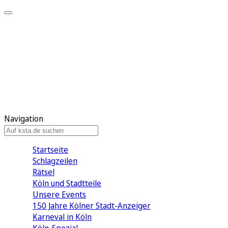
Mein KStA
Meine Artikel
Meine Region
Meine Newsletter
Mein KStA PLUS
Mein E-Paper
Navigation
Startseite
Schlagzeilen
Rätsel
Köln und Stadtteile
Unsere Events
150 Jahre Kölner Stadt-Anzeiger
Karneval in Köln