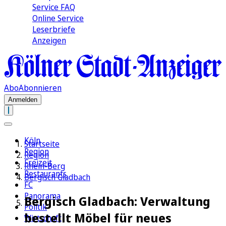
Service FAQ
Online Service
Leserbriefe
Anzeigen
Abo
Abonnieren
Anmelden
Köln
Startseite
Region
Region
Freizeit
Rhein-Berg
Restaurants
Bergisch Gladbach
FC
Panorama
Bergisch Gladbach: Verwaltung
Politik
bestellt Möbel für neues
Wirtschaft