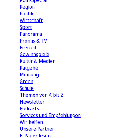
Köln-Spezial
Region
Politik
Wirtschaft
Sport
Panorama
Promis & TV
Freizeit
Gewinnspiele
Kultur & Medien
Ratgeber
Meinung
Green
Schule
Themen von A bis Z
Newsletter
Podcasts
Services und Empfehlungen
Wir helfen
Unsere Partner
E-Paper lesen