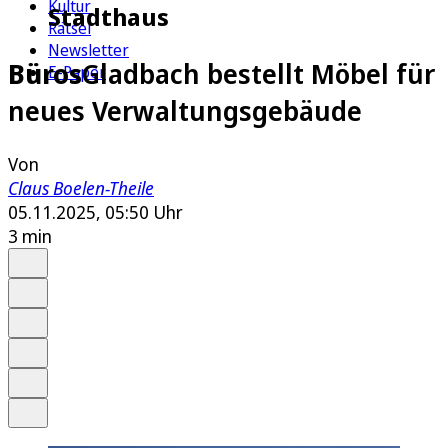
Kultur
Stadthaus
Rätsel
Newsletter
Büros
Gladbach bestellt Möbel für
E-Paper
neues Verwaltungsgebäude
Von
Claus Boelen-Theile
05.11.2025, 05:50 Uhr
3 min
Auf Google bevorzugen
Anhören
Schrift
Merken
Drucken
Teilen