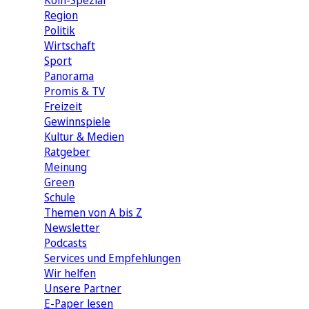
Köln-Spezial
Region
Politik
Wirtschaft
Sport
Panorama
Promis & TV
Freizeit
Gewinnspiele
Kultur & Medien
Ratgeber
Meinung
Green
Schule
Themen von A bis Z
Newsletter
Podcasts
Services und Empfehlungen
Wir helfen
Unsere Partner
E-Paper lesen