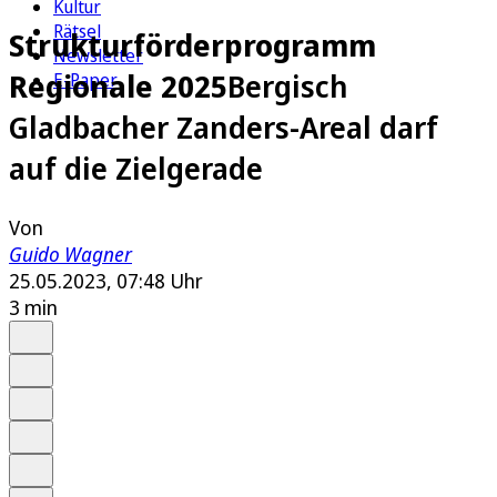
Kultur
Rätsel
Strukturförderprogramm
Newsletter
Regionale 2025
Bergisch
E-Paper
Gladbacher Zanders-Areal darf
auf die Zielgerade
Von
Guido Wagner
25.05.2023, 07:48 Uhr
3 min
Auf Google bevorzugen
Anhören
Schrift
Merken
Drucken
Teilen