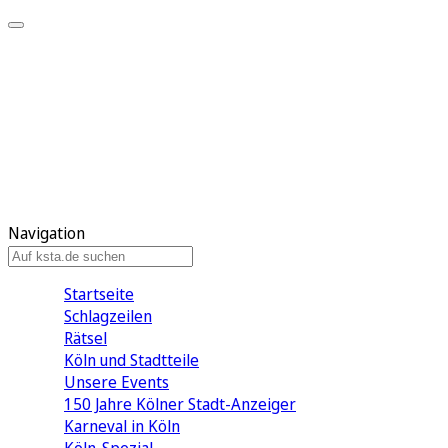
Mein KStA
Meine Artikel
Meine Region
Meine Newsletter
Mein KStA PLUS
Mein E-Paper
Navigation
Startseite
Schlagzeilen
Rätsel
Köln und Stadtteile
Unsere Events
150 Jahre Kölner Stadt-Anzeiger
Karneval in Köln