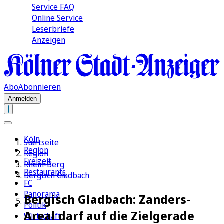
Service FAQ
Online Service
Leserbriefe
Anzeigen
Abo
Abonnieren
Anmelden
Köln
Startseite
Region
Region
Freizeit
Rhein-Berg
Restaurants
Bergisch Gladbach
FC
Panorama
Bergisch Gladbach: Zanders-
Politik
Areal darf auf die Zielgerade
Wirtschaft