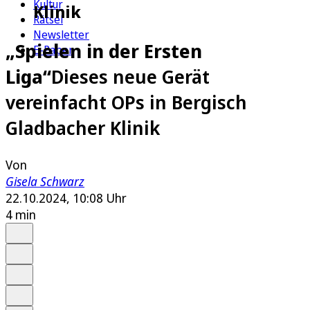
Kultur
Klinik
Rätsel
Newsletter
„Spielen in der Ersten
E-Paper
Liga“
Dieses neue Gerät
vereinfacht OPs in Bergisch
Gladbacher Klinik
Von
Gisela Schwarz
22.10.2024, 10:08 Uhr
4 min
Auf Google bevorzugen
Anhören
Schrift
Merken