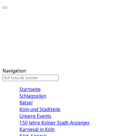
Mein KStA
Meine Artikel
Meine Region
Meine Newsletter
Mein KStA PLUS
Mein E-Paper
Navigation
Startseite
Schlagzeilen
Rätsel
Köln und Stadtteile
Unsere Events
150 Jahre Kölner Stadt-Anzeiger
Karneval in Köln