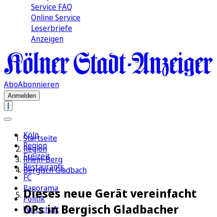
Service FAQ
Online Service
Leserbriefe
Anzeigen
Abo
Abonnieren
Anmelden
Köln
Startseite
Region
Region
Freizeit
Rhein-Berg
Restaurants
Bergisch Gladbach
FC
Panorama
Dieses neue Gerät vereinfacht
Politik
OPs in Bergisch Gladbacher
Wirtschaft