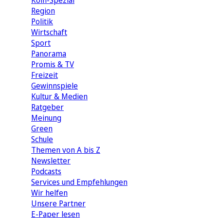
Köln-Spezial
Region
Politik
Wirtschaft
Sport
Panorama
Promis & TV
Freizeit
Gewinnspiele
Kultur & Medien
Ratgeber
Meinung
Green
Schule
Themen von A bis Z
Newsletter
Podcasts
Services und Empfehlungen
Wir helfen
Unsere Partner
E-Paper lesen