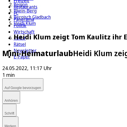
Freizeit
Region
Restaurants
Rhein-Berg
FC
Bergisch Gladbach
Panorama
Heidi Klum
Politik
Wirtschaft
Heidi Klum zeigt Tom Kaulitz ihr 
Kultur
Rätsel
Newsletter
Mini-Heimaturlaub
Heidi Klum zei
E-Paper
24.05.2022, 11:17 Uhr
1 min
Auf Google bevorzugen
Anhören
Schrift
Merken