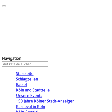
Mein KStA
Meine Artikel
Meine Region
Meine Newsletter
Mein KStA PLUS
Mein E-Paper
Navigation
Startseite
Schlagzeilen
Rätsel
Köln und Stadtteile
Unsere Events
150 Jahre Kölner Stadt-Anzeiger
Karneval in Köln