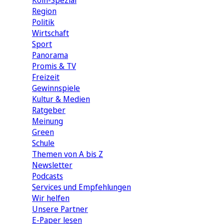
Köln-Spezial
Region
Politik
Wirtschaft
Sport
Panorama
Promis & TV
Freizeit
Gewinnspiele
Kultur & Medien
Ratgeber
Meinung
Green
Schule
Themen von A bis Z
Newsletter
Podcasts
Services und Empfehlungen
Wir helfen
Unsere Partner
E-Paper lesen