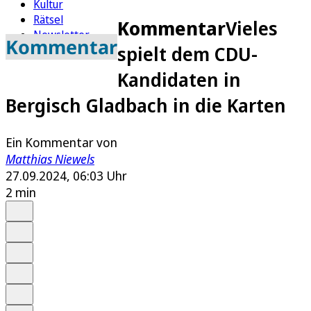
Kultur
Rätsel
Kommentar
Vieles
Newsletter
Kommentar
spielt dem CDU-
E-Paper
Kandidaten in
Bergisch Gladbach in die Karten
Ein Kommentar von
Matthias Niewels
27.09.2024, 06:03 Uhr
2 min
Auf Google bevorzugen
Anhören
Schrift
Merken
Drucken
Teilen