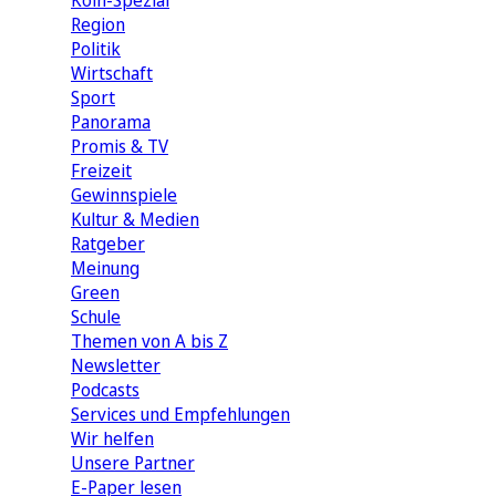
Köln-Spezial
Region
Politik
Wirtschaft
Sport
Panorama
Promis & TV
Freizeit
Gewinnspiele
Kultur & Medien
Ratgeber
Meinung
Green
Schule
Themen von A bis Z
Newsletter
Podcasts
Services und Empfehlungen
Wir helfen
Unsere Partner
E-Paper lesen