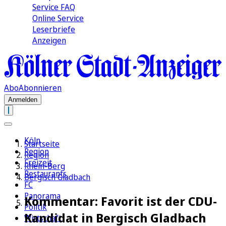
Service FAQ
Online Service
Leserbriefe
Anzeigen
Abo
Abonnieren
Anmelden
Köln
Startseite
Region
Region
Freizeit
Rhein-Berg
Restaurants
Bergisch Gladbach
FC
Panorama
Kommentar: Favorit ist der CDU-
Politik
Kandidat in Bergisch Gladbach
Wirtschaft