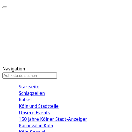
Mein KStA
Meine Artikel
Meine Region
Meine Newsletter
Mein KStA PLUS
Mein E-Paper
Navigation
Startseite
Schlagzeilen
Rätsel
Köln und Stadtteile
Unsere Events
150 Jahre Kölner Stadt-Anzeiger
Karneval in Köln