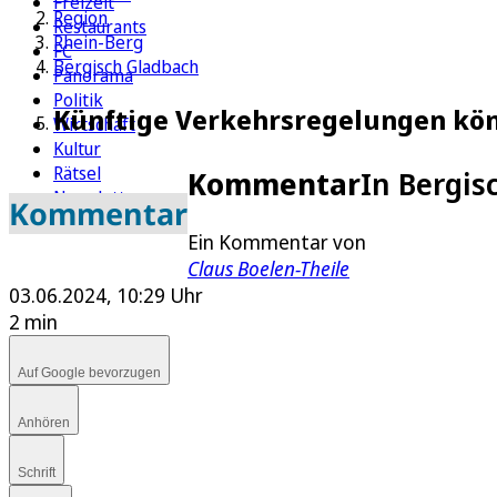
Freizeit
Region
Restaurants
Rhein-Berg
FC
Bergisch Gladbach
Panorama
Politik
Künftige Verkehrsregelungen kön
Wirtschaft
Kultur
Rätsel
Kommentar
In Bergis
Newsletter
Kommentar
E-Paper
Ein Kommentar von
Claus Boelen-Theile
03.06.2024, 10:29 Uhr
2 min
Auf Google bevorzugen
Anhören
Schrift