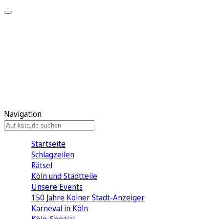
Mein KStA
Meine Artikel
Meine Region
Meine Newsletter
Mein KStA PLUS
Mein E-Paper
Navigation
Startseite
Schlagzeilen
Rätsel
Köln und Stadtteile
Unsere Events
150 Jahre Kölner Stadt-Anzeiger
Karneval in Köln