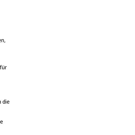
en,
für
 die
ie