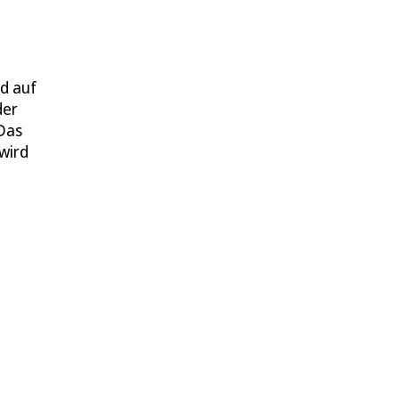
d auf
der
Das
wird