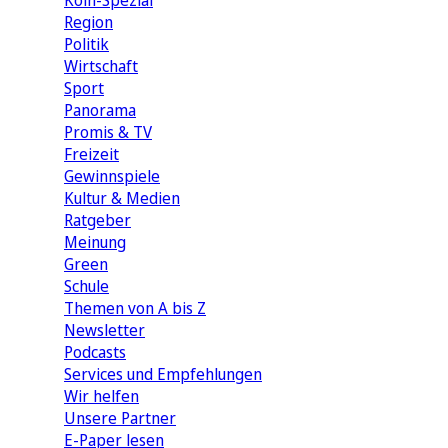
Köln-Spezial
Region
Politik
Wirtschaft
Sport
Panorama
Promis & TV
Freizeit
Gewinnspiele
Kultur & Medien
Ratgeber
Meinung
Green
Schule
Themen von A bis Z
Newsletter
Podcasts
Services und Empfehlungen
Wir helfen
Unsere Partner
E-Paper lesen