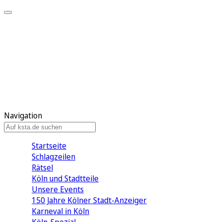
Mein KStA
Meine Artikel
Meine Region
Meine Newsletter
Mein KStA PLUS
Mein E-Paper
Navigation
Startseite
Schlagzeilen
Rätsel
Köln und Stadtteile
Unsere Events
150 Jahre Kölner Stadt-Anzeiger
Karneval in Köln