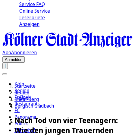
Service FAQ
Online Service
Leserbriefe
Anzeigen
Abo
Abonnieren
Anmelden
Köln
Startseite
Region
Region
Freizeit
Rhein-Berg
Restaurants
Bergisch Gladbach
FC
Panorama
Nach Tod von vier Teenagern:
Politik
Wie den jungen Trauernden
Wirtschaft