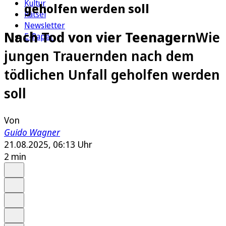
Kultur
geholfen werden soll
Rätsel
Newsletter
Nach Tod von vier Teenagern
Wie
E-Paper
jungen Trauernden nach dem
tödlichen Unfall geholfen werden
soll
Von
Guido Wagner
21.08.2025, 06:13 Uhr
2 min
Auf Google bevorzugen
Anhören
Schrift
Merken