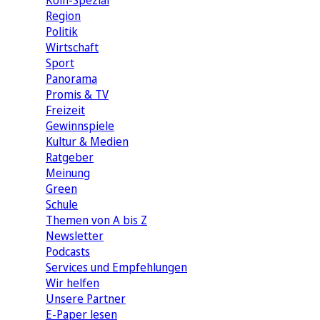
Köln-Spezial
Region
Politik
Wirtschaft
Sport
Panorama
Promis & TV
Freizeit
Gewinnspiele
Kultur & Medien
Ratgeber
Meinung
Green
Schule
Themen von A bis Z
Newsletter
Podcasts
Services und Empfehlungen
Wir helfen
Unsere Partner
E-Paper lesen