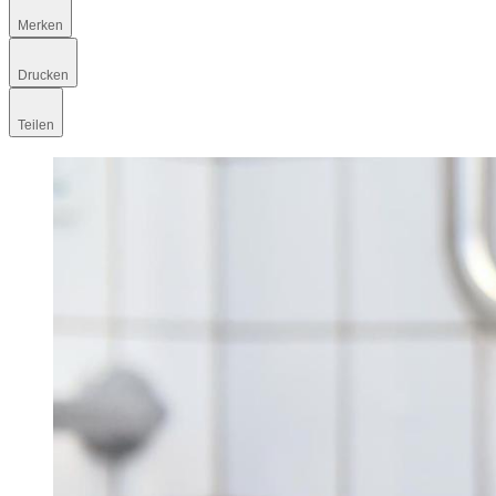
Merken
Drucken
Teilen