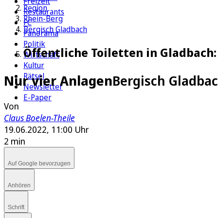
Freizeit
Region
Restaurants
Rhein-Berg
FC
Bergisch Gladbach
Panorama
Politik
Öffentliche Toiletten in Gladbach:
Wirtschaft
Kultur
Rätsel
Nur vier Anlagen
Bergisch Gladbac
Newsletter
E-Paper
Von
Claus Boelen-Theile
19.06.2022, 11:00 Uhr
2 min
Auf Google bevorzugen
Anhören
Schrift