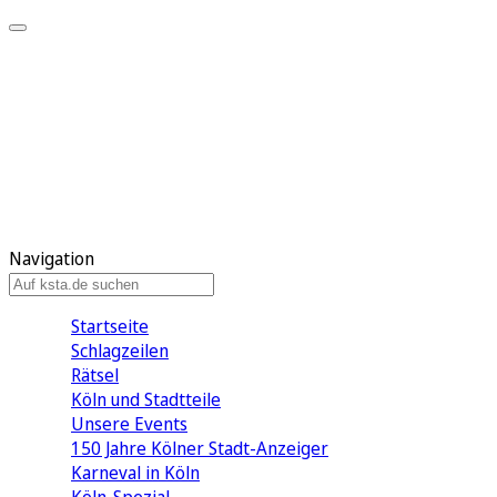
Mein KStA
Meine Artikel
Meine Region
Meine Newsletter
Mein KStA PLUS
Mein E-Paper
Navigation
Startseite
Schlagzeilen
Rätsel
Köln und Stadtteile
Unsere Events
150 Jahre Kölner Stadt-Anzeiger
Karneval in Köln