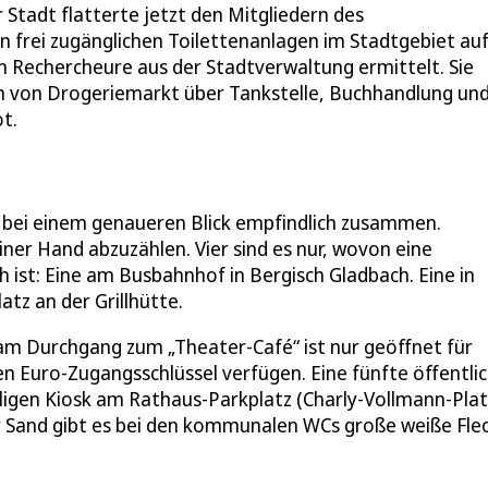
Stadt flatterte jetzt den Mitgliedern des
len frei zugänglichen Toilettenanlagen im Stadtgebiet au
gen Rechercheure aus der Stadtverwaltung ermittelt. Sie
sten von Drogeriemarkt über Tankstelle, Buchhandlung un
t.
t bei einem genaueren Blick empfindlich zusammen.
iner Hand abzuzählen. Vier sind es nur, wovon eine
 ist: Eine am Busbahnhof in Bergisch Gladbach. Eine in
z an der Grillhütte.
am Durchgang zum „Theater-Café“ ist nur geöffnet für
 Euro-Zugangsschlüssel verfügen. Eine fünfte öffentli
ligen Kiosk am Rathaus-Parkplatz (Charly-Vollmann-Platz
 Sand gibt es bei den kommunalen WCs große weiße Flec