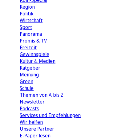
Köln-Spezial
Region
Politik
Wirtschaft
Sport
Panorama
Promis & TV
Freizeit
Gewinnspiele
Kultur & Medien
Ratgeber
Meinung
Green
Schule
Themen von A bis Z
Newsletter
Podcasts
Services und Empfehlungen
Wir helfen
Unsere Partner
E-Paper lesen