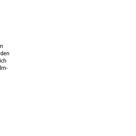
en
nden
ich
elm-