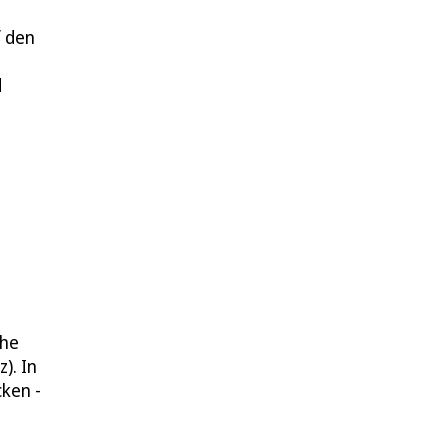
f den
d
che
). In
ken -