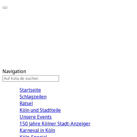
Mein KStA
Meine Artikel
Meine Region
Meine Newsletter
Mein KStA PLUS
Mein E-Paper
Navigation
Startseite
Schlagzeilen
Rätsel
Köln und Stadtteile
Unsere Events
150 Jahre Kölner Stadt-Anzeiger
Karneval in Köln