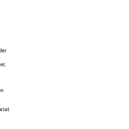
der
er,
en
riat