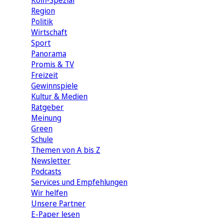
Köln-Spezial
Region
Politik
Wirtschaft
Sport
Panorama
Promis & TV
Freizeit
Gewinnspiele
Kultur & Medien
Ratgeber
Meinung
Green
Schule
Themen von A bis Z
Newsletter
Podcasts
Services und Empfehlungen
Wir helfen
Unsere Partner
E-Paper lesen