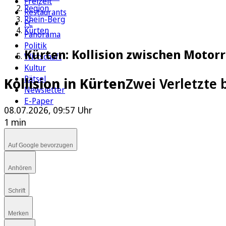
Freizeit
Region
Restaurants
Rhein-Berg
FC
Kürten
Panorama
Politik
Kürten: Kollision zwischen Motorr
Wirtschaft
Kultur
Rätsel
Kollision in Kürten
Zwei Verletzte
Newsletter
E-Paper
08.07.2026, 09:57 Uhr
1 min
Auf Google bevorzugen
Anhören
Schrift
Merken