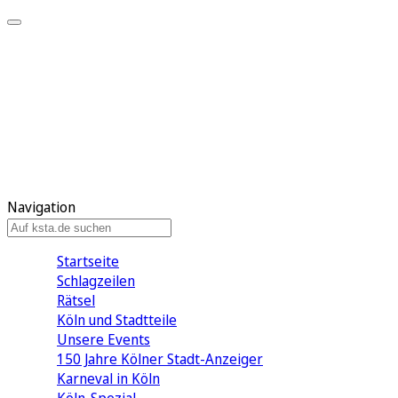
Mein KStA
Meine Artikel
Meine Region
Meine Newsletter
Mein KStA PLUS
Mein E-Paper
Navigation
Startseite
Schlagzeilen
Rätsel
Köln und Stadtteile
Unsere Events
150 Jahre Kölner Stadt-Anzeiger
Karneval in Köln