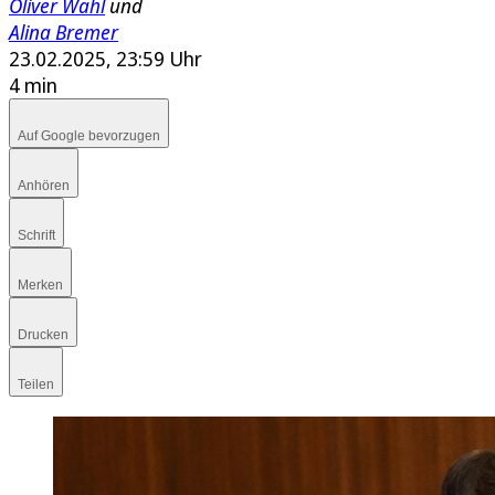
Oliver Wahl
und
Alina Bremer
23.02.2025, 23:59 Uhr
4 min
Auf Google bevorzugen
Anhören
Schrift
Merken
Drucken
Teilen