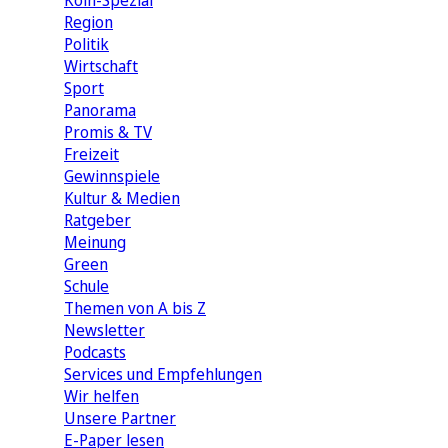
Köln-Spezial
Region
Politik
Wirtschaft
Sport
Panorama
Promis & TV
Freizeit
Gewinnspiele
Kultur & Medien
Ratgeber
Meinung
Green
Schule
Themen von A bis Z
Newsletter
Podcasts
Services und Empfehlungen
Wir helfen
Unsere Partner
E-Paper lesen