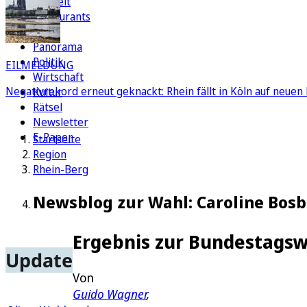
Freizeit
Restaurants
FC
Panorama
Politik
EILMELDUNG
Wirtschaft
Negativrekord erneut geknackt: Rhein fällt in Köln auf neuen 
Kultur
Rätsel
Newsletter
E-Paper
Startseite
Region
Rhein-Berg
Newsblog zur Wahl: Caroline Bosb
Ergebnis zur Bundestags
Update
Von
Guido Wagner
,