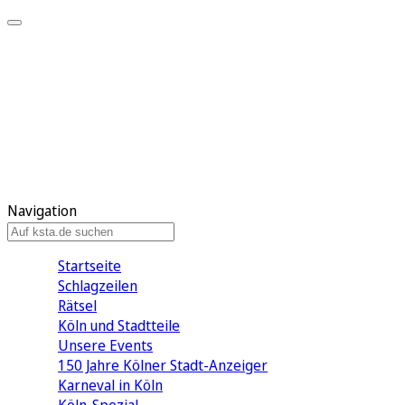
Mein KStA
Meine Artikel
Meine Region
Meine Newsletter
Mein KStA PLUS
Mein E-Paper
Navigation
Startseite
Schlagzeilen
Rätsel
Köln und Stadtteile
Unsere Events
150 Jahre Kölner Stadt-Anzeiger
Karneval in Köln