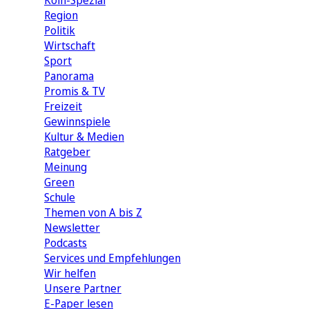
Köln-Spezial
Region
Politik
Wirtschaft
Sport
Panorama
Promis & TV
Freizeit
Gewinnspiele
Kultur & Medien
Ratgeber
Meinung
Green
Schule
Themen von A bis Z
Newsletter
Podcasts
Services und Empfehlungen
Wir helfen
Unsere Partner
E-Paper lesen