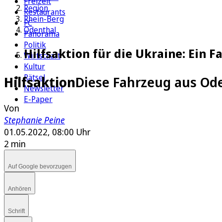
Freizeit
Region
Restaurants
Rhein-Berg
FC
Odenthal
Panorama
Politik
Hilfsaktion für die Ukraine: Ein F
Wirtschaft
Kultur
Rätsel
Hilfsaktion
Diese Fahrzeug aus Od
Newsletter
E-Paper
Von
Stephanie Peine
01.05.2022, 08:00 Uhr
2 min
Auf Google bevorzugen
Anhören
Schrift