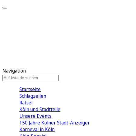
Mein KStA
Meine Artikel
Meine Region
Meine Newsletter
Mein KStA PLUS
Mein E-Paper
Navigation
Startseite
Schlagzeilen
Rätsel
Köln und Stadtteile
Unsere Events
150 Jahre Kölner Stadt-Anzeiger
Karneval in Köln