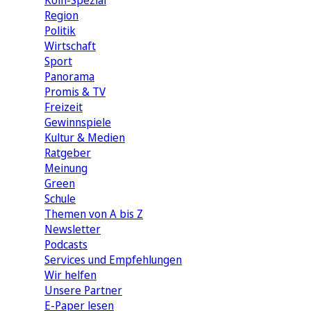
Köln-Spezial
Region
Politik
Wirtschaft
Sport
Panorama
Promis & TV
Freizeit
Gewinnspiele
Kultur & Medien
Ratgeber
Meinung
Green
Schule
Themen von A bis Z
Newsletter
Podcasts
Services und Empfehlungen
Wir helfen
Unsere Partner
E-Paper lesen