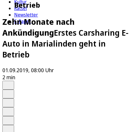
Kultur
Betrieb
Rätsel
Newsletter
Zehn Monate nach
E-Paper
Ankündigung
Erstes Carsharing E-
Auto in Marialinden geht in
Betrieb
01.09.2019, 08:00 Uhr
2 min
Auf Google bevorzugen
Anhören
Schrift
Merken
Drucken
Teilen