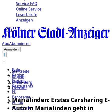
Service FAQ
Online Service
Leserbriefe
Anzeigen
Abo
Abonnieren
Anmelden
Köln
Startseite
Region
Region
Freizeit
Rhein-Berg
Restaurants
Overath
FC
Panorama
Marialinden: Erstes Carsharing E-
Politik
Auto in Marialinden geht in
Wirtschaft