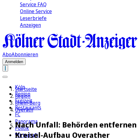
Service FAQ
Online Service
Leserbriefe
Anzeigen
Abo
Abonnieren
Anmelden
Köln
Startseite
Region
Region
Freizeit
Rhein-Berg
Restaurants
Overath
FC
Panorama
Nach Unfall: Behörden entfernen
Politik
Kreisel-Aufbau Overather
Wirtschaft