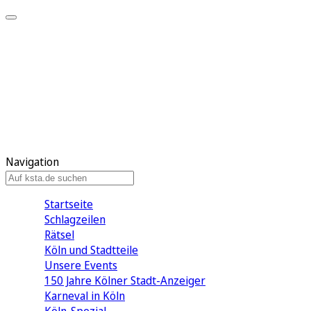
Mein KStA
Meine Artikel
Meine Region
Meine Newsletter
Mein KStA PLUS
Mein E-Paper
Navigation
Startseite
Schlagzeilen
Rätsel
Köln und Stadtteile
Unsere Events
150 Jahre Kölner Stadt-Anzeiger
Karneval in Köln