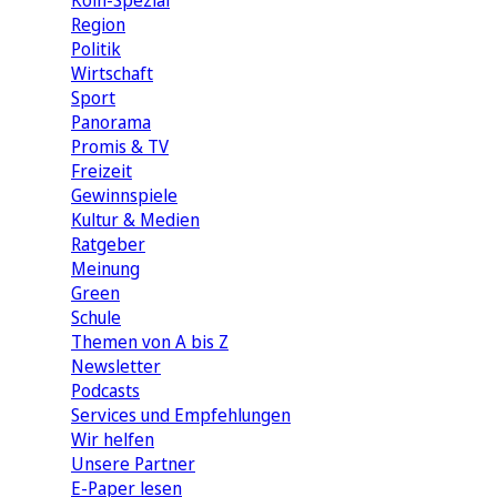
Köln-Spezial
Region
Politik
Wirtschaft
Sport
Panorama
Promis & TV
Freizeit
Gewinnspiele
Kultur & Medien
Ratgeber
Meinung
Green
Schule
Themen von A bis Z
Newsletter
Podcasts
Services und Empfehlungen
Wir helfen
Unsere Partner
E-Paper lesen