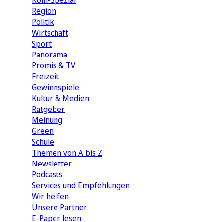
Köln-Spezial
Region
Politik
Wirtschaft
Sport
Panorama
Promis & TV
Freizeit
Gewinnspiele
Kultur & Medien
Ratgeber
Meinung
Green
Schule
Themen von A bis Z
Newsletter
Podcasts
Services und Empfehlungen
Wir helfen
Unsere Partner
E-Paper lesen