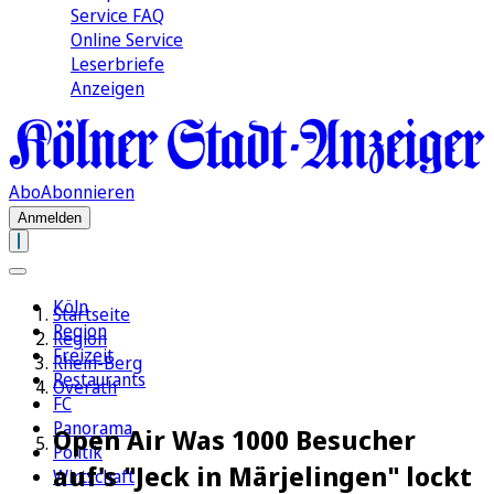
Service FAQ
Online Service
Leserbriefe
Anzeigen
Abo
Abonnieren
Anmelden
Köln
Startseite
Region
Region
Freizeit
Rhein-Berg
Restaurants
Overath
FC
Panorama
Open Air Was 1000 Besucher
Politik
auf's "Jeck in Märjelingen" lockt
Wirtschaft