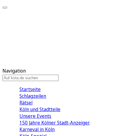
Mein KStA
Meine Artikel
Meine Region
Meine Newsletter
Mein KStA PLUS
Mein E-Paper
Navigation
Startseite
Schlagzeilen
Rätsel
Köln und Stadtteile
Unsere Events
150 Jahre Kölner Stadt-Anzeiger
Karneval in Köln