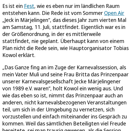
Es ist ein
Fest
, wie es eben nur im ländlichen Raum
entstehen kann. Die Rede ist vom Sommer
Open Air
„Jeck in Märjelingen“, das dieses Jahr zum vierten Mal
am Samstag, 11. Juli, stattfindet. Eigentlich war es in
der Größenordnung, in der es mittlerweile
stattfindet, nie geplant. Überhaupt kann von einem
Plan nicht die Rede sein, wie Hauptorganisator Tobias
Kowol erklärt.
„Das Ganze fing an im Zuge der Karnevalssession, als
mein Vater Muli und seine Frau Britta das Prinzenpaar
unserer Karnevalsgesellschaft Jecke Märjelingener
von 1989 e.V. waren“, holt Kowol ein wenig aus. Und
wie das eben so ist, nimmt das Prinzenpaar auch an
anderen, nicht karnevalsbezogenen Veranstaltungen
teil, um sich in der Umgebung zu vernetzen, sich
vorzustellen und einfach miteinander ins Gespräch zu
kommen. Weil das sämtlichen Beteiligten viel Freude
bereitete, sei man traurig gewesen, als die Session