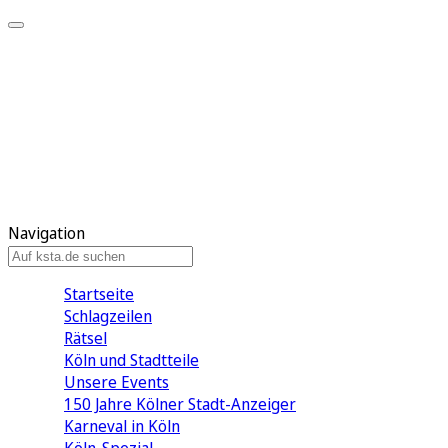
Mein KStA
Meine Artikel
Meine Region
Meine Newsletter
Mein KStA PLUS
Mein E-Paper
Navigation
Startseite
Schlagzeilen
Rätsel
Köln und Stadtteile
Unsere Events
150 Jahre Kölner Stadt-Anzeiger
Karneval in Köln