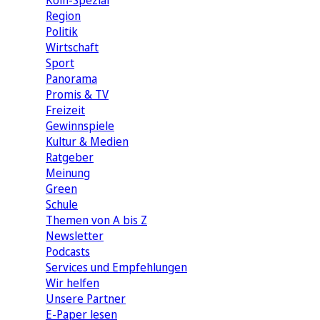
Köln-Spezial
Region
Politik
Wirtschaft
Sport
Panorama
Promis & TV
Freizeit
Gewinnspiele
Kultur & Medien
Ratgeber
Meinung
Green
Schule
Themen von A bis Z
Newsletter
Podcasts
Services und Empfehlungen
Wir helfen
Unsere Partner
E-Paper lesen