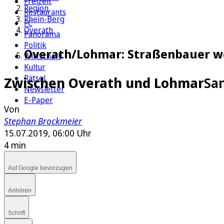
Freizeit
Region
Restaurants
Rhein-Berg
FC
Overath
Panorama
Politik
Overath/Lohmar: Straßenbauer we
Wirtschaft
Kultur
Rätsel
Zwischen Overath und Lohmar
Sa
Newsletter
E-Paper
Von
Stephan Brockmeier
15.07.2019, 06:00 Uhr
4 min
Auf Google bevorzugen
Anhören
Schrift