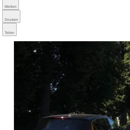
Merken
Drucken
Teilen