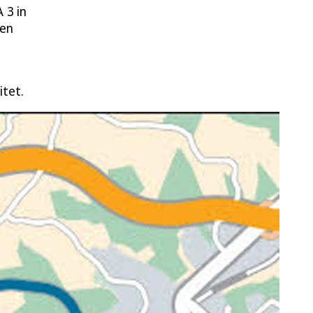
 3 in
len
itet.