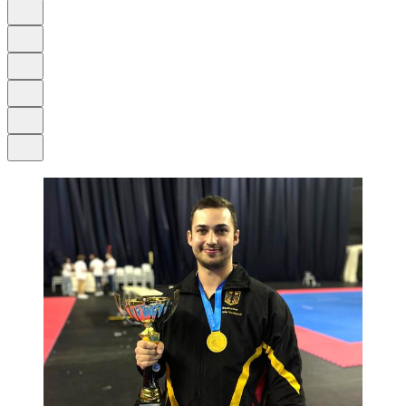
Auf Google bevorzugen
Anhören
Schrift
Merken
Drucken
Teilen