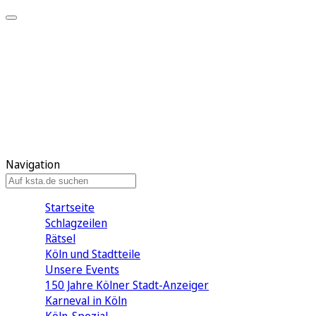
Mein KStA
Meine Artikel
Meine Region
Meine Newsletter
Mein KStA PLUS
Mein E-Paper
Navigation
Startseite
Schlagzeilen
Rätsel
Köln und Stadtteile
Unsere Events
150 Jahre Kölner Stadt-Anzeiger
Karneval in Köln