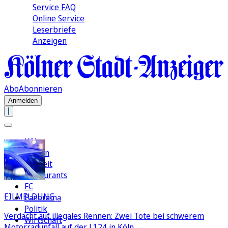
Service FAQ
Online Service
Leserbriefe
Anzeigen
Abo
Abonnieren
Anmelden
Köln
Region
Freizeit
Restaurants
FC
EILMELDUNG
Panorama
Politik
Verdacht auf illegales Rennen: Zwei Tote bei schwerem
Wirtschaft
Motorradunfall auf der L124 in Köln