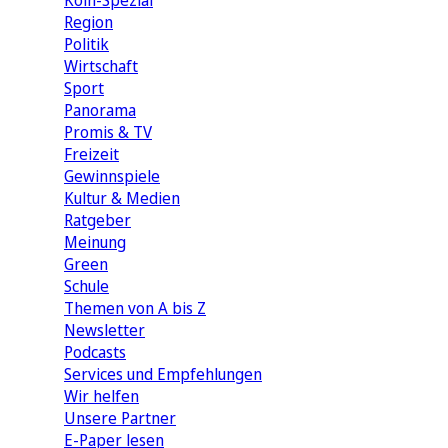
Köln-Spezial
Region
Politik
Wirtschaft
Sport
Panorama
Promis & TV
Freizeit
Gewinnspiele
Kultur & Medien
Ratgeber
Meinung
Green
Schule
Themen von A bis Z
Newsletter
Podcasts
Services und Empfehlungen
Wir helfen
Unsere Partner
E-Paper lesen