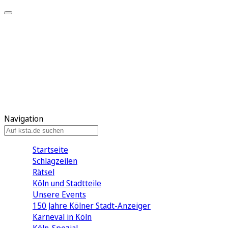
Mein KStA
Meine Artikel
Meine Region
Meine Newsletter
Mein KStA PLUS
Mein E-Paper
Navigation
Startseite
Schlagzeilen
Rätsel
Köln und Stadtteile
Unsere Events
150 Jahre Kölner Stadt-Anzeiger
Karneval in Köln