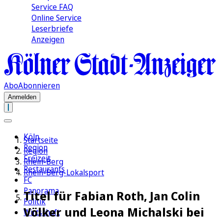
Service FAQ
Online Service
Leserbriefe
Anzeigen
Abo
Abonnieren
Anmelden
Köln
Startseite
Region
Region
Freizeit
Rhein-Berg
Restaurants
Rhein-Berg-Lokalsport
FC
Panorama
Titel für Fabian Roth, Jan Colin
Politik
Völker und Leona Michalski bei
Wirtschaft