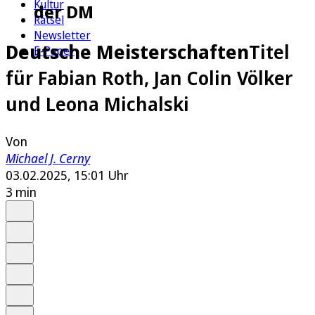
Kultur
der DM
Rätsel
Newsletter
Deutsche Meisterschaften
Titel
E-Paper
für Fabian Roth, Jan Colin Völker
und Leona Michalski
Von
Michael J. Cerny
03.02.2025, 15:01 Uhr
3 min
Auf Google bevorzugen
Anhören
Schrift
Merken
Drucken
Teilen