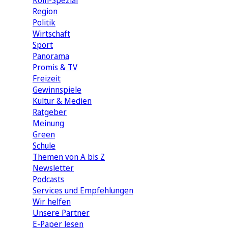
Köln-Spezial
Region
Politik
Wirtschaft
Sport
Panorama
Promis & TV
Freizeit
Gewinnspiele
Kultur & Medien
Ratgeber
Meinung
Green
Schule
Themen von A bis Z
Newsletter
Podcasts
Services und Empfehlungen
Wir helfen
Unsere Partner
E-Paper lesen