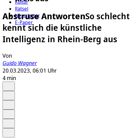
Kultur
Rätsel
Abstruse Antworten
So schlecht
Newsletter
E-Paper
kennt sich die künstliche
Intelligenz in Rhein-Berg aus
Von
Guido Wagner
20.03.2023, 06:01 Uhr
4 min
Auf Google bevorzugen
Anhören
Schrift
Merken
Drucken
Teilen