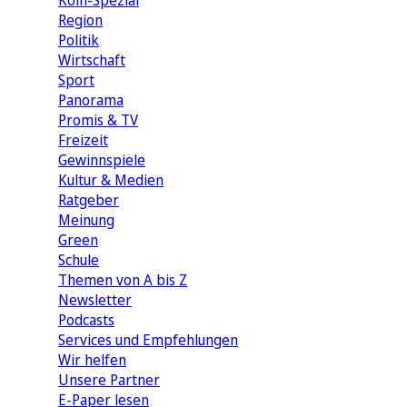
Köln-Spezial
Region
Politik
Wirtschaft
Sport
Panorama
Promis & TV
Freizeit
Gewinnspiele
Kultur & Medien
Ratgeber
Meinung
Green
Schule
Themen von A bis Z
Newsletter
Podcasts
Services und Empfehlungen
Wir helfen
Unsere Partner
E-Paper lesen