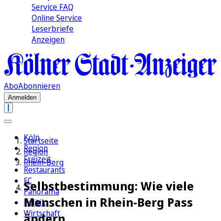
Service FAQ
Online Service
Leserbriefe
Anzeigen
Abo
Abonnieren
Anmelden
Köln
Startseite
Region
Region
Freizeit
Rhein-Berg
Restaurants
FC
Selbstbestimmung: Wie viele
Panorama
Menschen in Rhein-Berg Pass
Politik
Wirtschaft
ändern