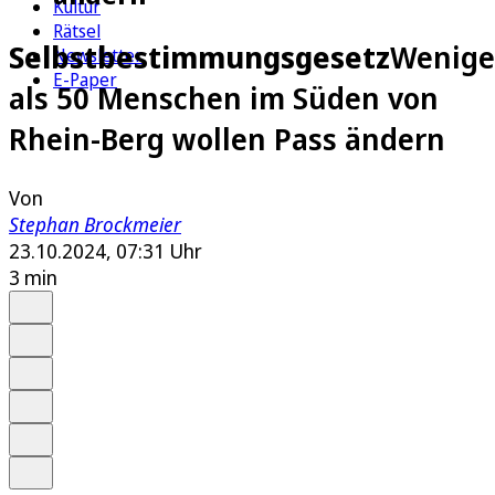
Kultur
Rätsel
Selbstbestimmungsgesetz
Wenige
Newsletter
E-Paper
als 50 Menschen im Süden von
Rhein-Berg wollen Pass ändern
Von
Stephan Brockmeier
23.10.2024, 07:31 Uhr
3 min
Auf Google bevorzugen
Anhören
Schrift
Merken
Drucken
Teilen