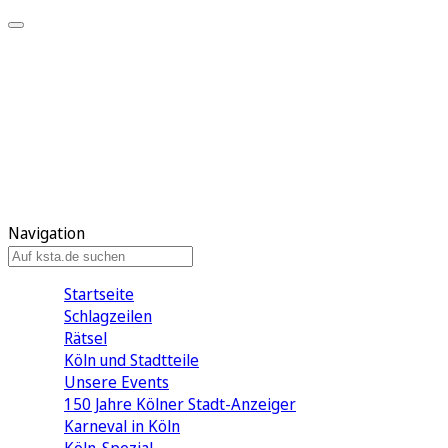
Mein KStA
Meine Artikel
Meine Region
Meine Newsletter
Mein KStA PLUS
Mein E-Paper
Navigation
Startseite
Schlagzeilen
Rätsel
Köln und Stadtteile
Unsere Events
150 Jahre Kölner Stadt-Anzeiger
Karneval in Köln