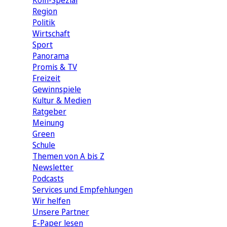
Köln-Spezial
Region
Politik
Wirtschaft
Sport
Panorama
Promis & TV
Freizeit
Gewinnspiele
Kultur & Medien
Ratgeber
Meinung
Green
Schule
Themen von A bis Z
Newsletter
Podcasts
Services und Empfehlungen
Wir helfen
Unsere Partner
E-Paper lesen