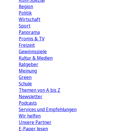
Köln-Spezial
Region
Politik
Wirtschaft
Sport
Panorama
Promis & TV
Freizeit
Gewinnspiele
Kultur & Medien
Ratgeber
Meinung
Green
Schule
Themen von A bis Z
Newsletter
Podcasts
Services und Empfehlungen
Wir helfen
Unsere Partner
E-Paper lesen