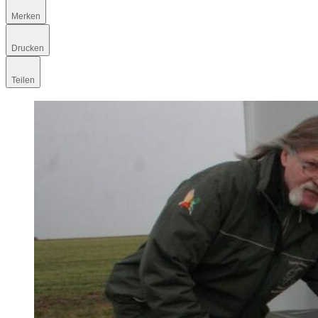
Merken
Drucken
Teilen