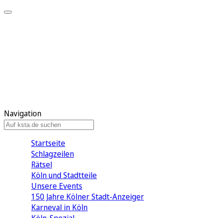
Mein KStA
Meine Artikel
Meine Region
Meine Newsletter
Mein KStA PLUS
Mein E-Paper
Navigation
Startseite
Schlagzeilen
Rätsel
Köln und Stadtteile
Unsere Events
150 Jahre Kölner Stadt-Anzeiger
Karneval in Köln