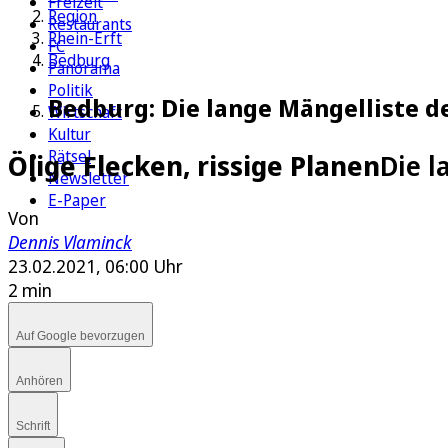
Freizeit
Region
Restaurants
Rhein-Erft
FC
Bedburg
Panorama
Politik
Bedburg: Die lange Mängelliste 
Wirtschaft
Kultur
Rätsel
Ölige Flecken, rissige Planen
Die l
Newsletter
E-Paper
Von
Dennis Vlaminck
23.02.2021, 06:00 Uhr
2 min
Auf Google bevorzugen
Anhören
Schrift