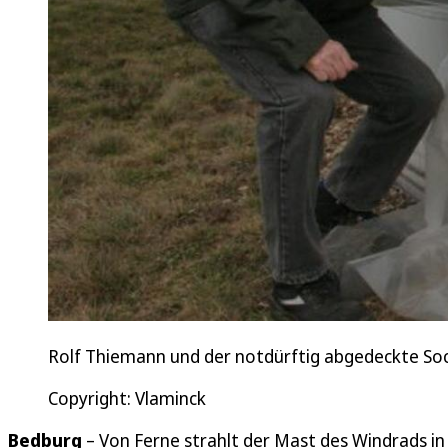
Rolf Thiemann und der notdürftig abgedeckte Soc
Copyright: Vlaminck
Bedburg
– Von Ferne strahlt der Mast des Windrads in 