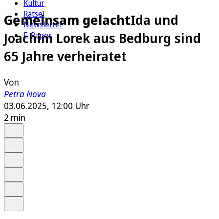
Kultur
Rätsel
Gemeinsam gelacht
Ida und
Newsletter
Joachim Lorek aus Bedburg sind
E-Paper
65 Jahre verheiratet
Von
Petra Nova
03.06.2025, 12:00 Uhr
2 min
Auf Google bevorzugen
Anhören
Schrift
Merken
Drucken
Teilen