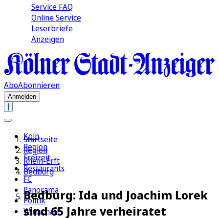
Service FAQ
Online Service
Leserbriefe
Anzeigen
Abo
Abonnieren
Anmelden
Köln
Startseite
Region
Region
Freizeit
Rhein-Erft
Restaurants
Bedburg
FC
Panorama
Bedburg: Ida und Joachim Lorek
Politik
sind 65 Jahre verheiratet
Wirtschaft