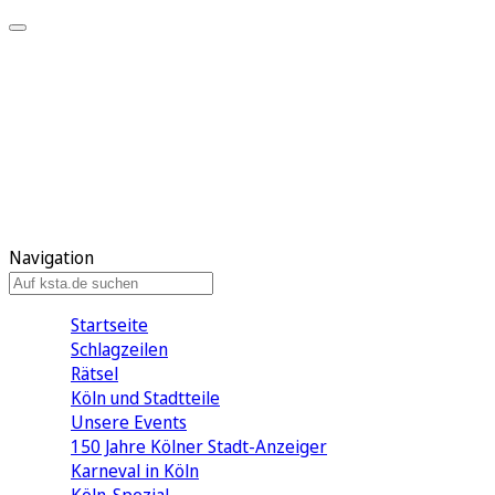
Mein KStA
Meine Artikel
Meine Region
Meine Newsletter
Mein KStA PLUS
Mein E-Paper
Navigation
Startseite
Schlagzeilen
Rätsel
Köln und Stadtteile
Unsere Events
150 Jahre Kölner Stadt-Anzeiger
Karneval in Köln