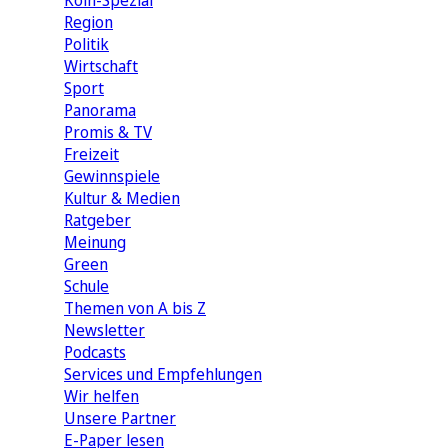
Köln-Spezial
Region
Politik
Wirtschaft
Sport
Panorama
Promis & TV
Freizeit
Gewinnspiele
Kultur & Medien
Ratgeber
Meinung
Green
Schule
Themen von A bis Z
Newsletter
Podcasts
Services und Empfehlungen
Wir helfen
Unsere Partner
E-Paper lesen