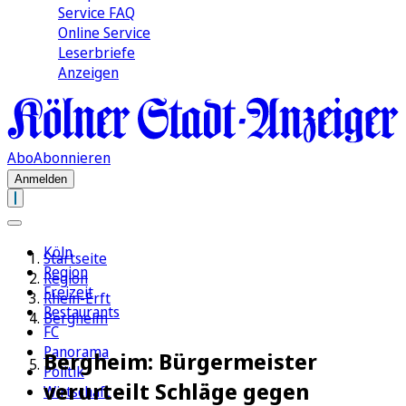
Service FAQ
Online Service
Leserbriefe
Anzeigen
Abo
Abonnieren
Anmelden
Köln
Startseite
Region
Region
Freizeit
Rhein-Erft
Restaurants
Bergheim
FC
Panorama
Bergheim: Bürgermeister
Politik
verurteilt Schläge gegen
Wirtschaft