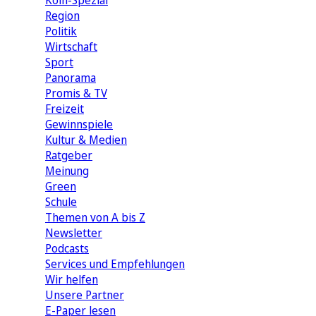
Köln-Spezial
Region
Politik
Wirtschaft
Sport
Panorama
Promis & TV
Freizeit
Gewinnspiele
Kultur & Medien
Ratgeber
Meinung
Green
Schule
Themen von A bis Z
Newsletter
Podcasts
Services und Empfehlungen
Wir helfen
Unsere Partner
E-Paper lesen