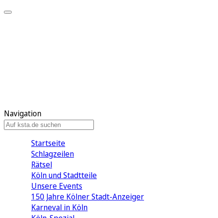
Mein KStA
Meine Artikel
Meine Region
Meine Newsletter
Mein KStA PLUS
Mein E-Paper
Navigation
Startseite
Schlagzeilen
Rätsel
Köln und Stadtteile
Unsere Events
150 Jahre Kölner Stadt-Anzeiger
Karneval in Köln