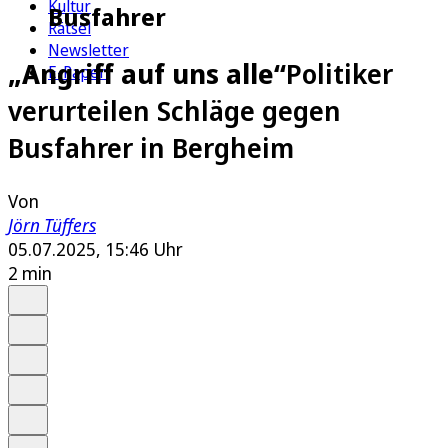
Kultur
Busfahrer
Rätsel
Newsletter
„Angriff auf uns alle“
Politiker
E-Paper
verurteilen Schläge gegen
Busfahrer in Bergheim
Von
Jörn Tüffers
05.07.2025, 15:46 Uhr
2 min
Auf Google bevorzugen
Anhören
Schrift
Merken
Drucken
Teilen